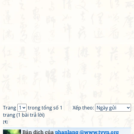
Trang
trong tổng số 1
Xếp theo:
trang (1 bài trả lời)
[
1
]
Bản dịch của
phanlang @www.tvvn.org