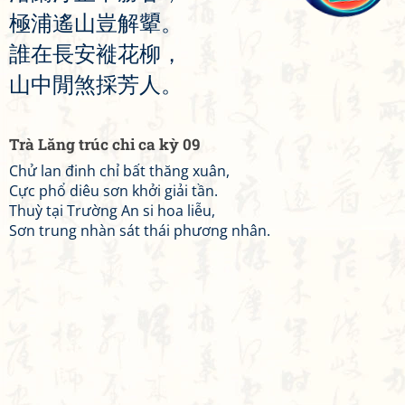
極
浦
遙
山
豈
解
顰
。
誰
在
長
安
褷
花
柳
，
山
中
閒
煞
採
芳
人
。
Trà Lăng trúc chi ca kỳ 09
Chử lan đinh chỉ bất thăng xuân,
Cực phổ diêu sơn khởi giải tần.
Thuỳ tại Trường An si hoa liễu,
Sơn trung nhàn sát thái phương nhân.