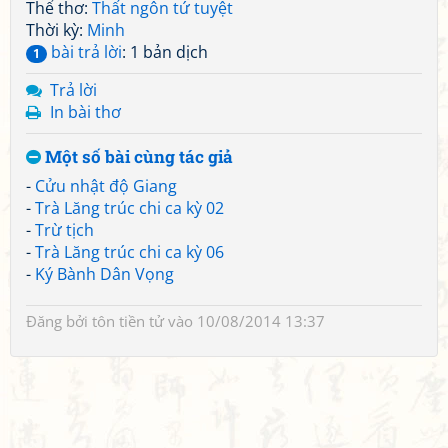
Thể thơ:
Thất ngôn tứ tuyệt
Thời kỳ:
Minh
bài trả lời
: 1 bản dịch
1
Trả lời
In bài thơ
Một số bài cùng tác giả
-
Cửu nhật độ Giang
-
Trà Lăng trúc chi ca kỳ 02
-
Trừ tịch
-
Trà Lăng trúc chi ca kỳ 06
-
Ký Bành Dân Vọng
Đăng bởi
tôn tiền tử
vào 10/08/2014 13:37