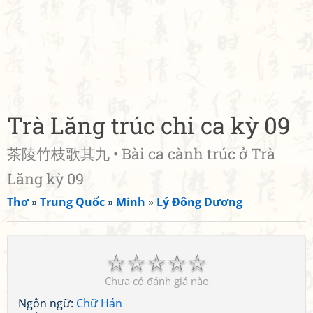
Trà Lăng trúc chi ca kỳ 09
茶陵竹枝歌其九 • Bài ca cành trúc ở Trà
Lăng kỳ 09
Thơ
»
Trung Quốc
»
Minh
»
Lý Đông Dương
☆
☆
☆
☆
☆
Chưa có đánh giá nào
Ngôn ngữ:
Chữ Hán