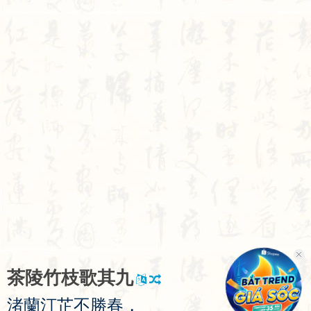
茶
陵
竹
枝
歌
其
九
渚
蘭
汀
芷
不
勝
春
，