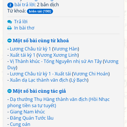
bài trả lời
: 2 bản dịch
2
Từ khoá:
biên tái (190)
Trả lời
In bài thơ
Một số bài cùng từ khoá
-
Lương Châu từ kỳ 1
(
Vương Hàn
)
-
Xuất tái kỳ 1
(
Vương Xương Linh
)
-
Vị Thành khúc - Tống Nguyên nhị sứ An Tây
(
Vương
Duy
)
-
Lương Châu từ kỳ 1 - Xuất tái
(
Vương Chi Hoán
)
-
Xuân dạ Lạc thành văn địch
(
Lý Bạch
)
Một số bài cùng tác giả
-
Dạ thướng Thụ Hàng thành văn địch (Hồi Nhạc
phong tiền sa tự tuyết)
-
Giang Nam khúc
-
Đăng Quán Tước lâu
-
Cung oán