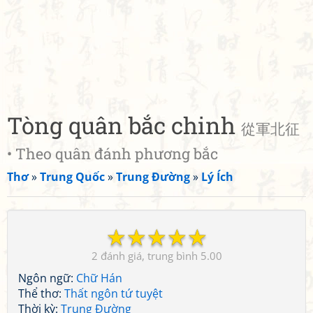
Tòng quân bắc chinh
從軍北征
• Theo quân đánh phương bắc
Thơ
»
Trung Quốc
»
Trung Đường
»
Lý Ích
☆
☆
☆
☆
☆
2
5.00
Ngôn ngữ:
Chữ Hán
Thể thơ:
Thất ngôn tứ tuyệt
Thời kỳ:
Trung Đường