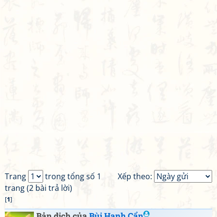
Trang
trong tổng số 1
Xếp theo:
trang (2 bài trả lời)
[
1
]
Bản dịch của
Bùi Hạnh Cẩn