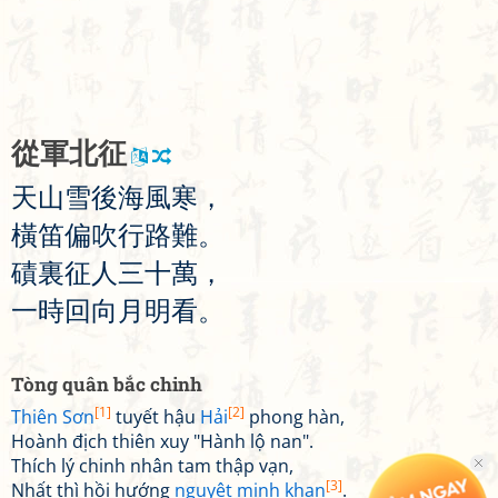
從
軍
北
征
天
山
雪
後
海
風
寒
，
橫
笛
偏
吹
行
路
難
。
磧
裏
征
人
三
十
萬
，
一
時
回
向
月
明
看
。
Tòng quân bắc chinh
[1]
[2]
Thiên Sơn
tuyết hậu
Hải
phong hàn,
Hoành địch thiên xuy "Hành lộ nan".
Thích lý chinh nhân tam thập vạn,
[3]
Nhất thì hồi hướng
nguyệt minh khan
.