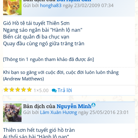
Gửi bởi
hongha83
ngày 23/02/2009 07:34
Gió Hồ tê tái tuyết Thiên Sơn
Ngang sáo ngân bài "Hành lộ nan"
Biển cát quân đi ba chục vạn
Quay đầu cùng ngó giữa trăng tràn
[Thông tin 1 nguồn tham khảo đã được ẩn]
Khi bạn so găng với cuộc đời, cuộc đời luôn luôn thắng
(Andrew Matthews)
☆
☆
☆
☆
☆
Trả lời
1
5.00
Bản dịch của
Nguyễn Minh
Gửi bởi
Lâm Xuân Hương
ngày 25/05/2016 23:01
Thiên sơn hết tuyết gió hồ tràn
Ai thổi sáo bài “Hành lộ nan”