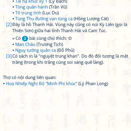
Tái hạ khúc kỳ 1
(Lý Bạch)
Tòng quân hành
(Trần Vũ)
Tố trung tình
(Lục Du)
Tùng Thụ đường vạn tùng ca
(Hồng Lượng Cát)
[2]
Đây là hồ Thanh Hải. Vùng này cũng có núi Kỳ Liên (gọi là
Thiên Sơn) giữa hai tỉnh Thanh Hải và Cam Túc.
» Có
bài cùng chú thích:
2
Man Châu
(Trương Tịch)
Nguỵ tướng quân ca
(Đỗ Phủ)
[3]
Có sách in là "nguyệt trung khan". Do đó đối tượng là mặt
trăng (trong khi trăng cùng soi sáng quê làng).
Thơ có nội dung liên quan:
Hoạ Nhiếp Nghi Bộ “Minh Phi khúc”
(Lý Phan Long)