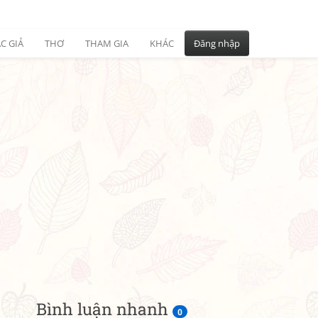
C GIẢ
THƠ
THAM GIA
KHÁC
Đăng nhập
Bình luận nhanh
0