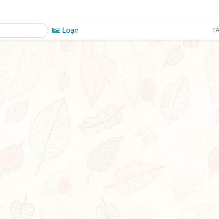
Loạn
TÁ