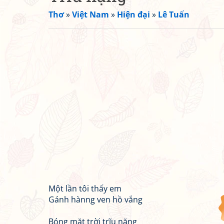
Thơ
»
Việt Nam
»
Hiện đại
»
Lê Tuấn
Một lần tôi thấy em
Gánh hànng ven hồ vắng
Bóng mặt trời trĩu nặng