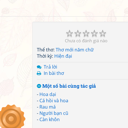
☆
☆
☆
☆
☆
Chưa có đánh giá nào
Thể thơ:
Thơ mới năm chữ
Thời kỳ:
Hiện đại
Trả lời
In bài thơ
Một số bài cùng tác giả
-
Hoa dại
-
Cá hồi và hoa
-
Rau má
-
Người bạn cũ
-
Càn khôn