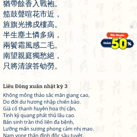
猶
帶
餘
香
入
戰
袍
。
笳
鼓
聲
喧
花
市
近
，
旌
旗
光
拂
戍
樓
高
。
半
生
塵
土
憐
多
病
，
兩
鬢
霜
風
感
二
毛
。
南
望
親
庭
獨
愁
絕
，
只
將
清
淚
答
劬
勞
。
Liêu Đông xuân nhật kỳ 3
Không mông thảo sắc mãn giang cao,
Do đới dư hương nhập chiến bào.
Già cổ thanh huyên hoa thị cận,
Tinh kỳ quang phất thú lâu cao.
Bán sinh trần thổ liên đa bệnh,
Lưỡng mấn sương phong cảm nhị mao.
Nam vọng thân đình độc sầu tuyệt,