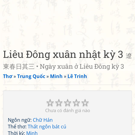
Liêu Đông xuân nhật kỳ 3
遼
東春日其三 • Ngày xuân ở Liêu Đông kỳ 3
Thơ
»
Trung Quốc
»
Minh
»
Lê Trinh
☆
☆
☆
☆
☆
Chưa có đánh giá nào
Ngôn ngữ:
Chữ Hán
Thể thơ:
Thất ngôn bát cú
Thời kỳ:
Minh