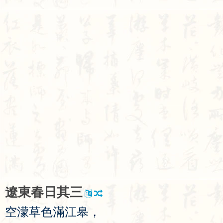
遼
東
春
日
其
三
空
濛
草
色
滿
江
皋
，