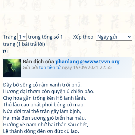
Trang
trong tổng số 1
Xếp theo:
trang (1 bài trả lời)
[
1
]
Bản dịch của
phanlang @www.tvvn.org
Gửi bởi
tôn tiền tử
ngày 19/09/2021 22:55
Đầy bờ sông cỏ rậm xanh trời phủ,
Hương dại thơm còn quyện ủ chiến bào.
Chợ hoa gần trống kèn Hồ lanh lảnh,
Thú lâu cao phất phới bóng cờ mao.
Nửa đời trai thế trần gây lắm bịnh,
Hai mái đen sương gió biến hai màu.
Hướng về nam nhớ hai thân sầu chết,
Lệ thành dòng đền ơn đức cù lao.