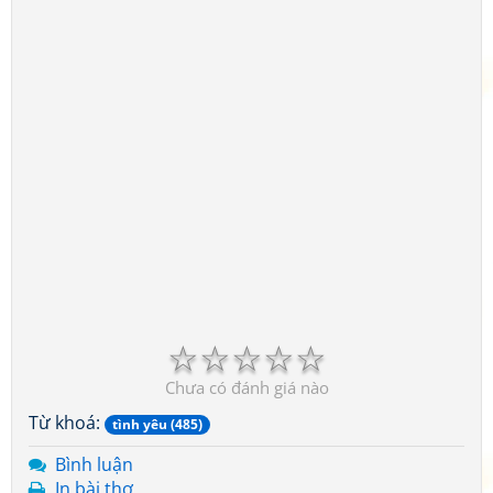
☆
☆
☆
☆
☆
Chưa có đánh giá nào
Từ khoá:
tình yêu (485)
Bình luận
In bài thơ