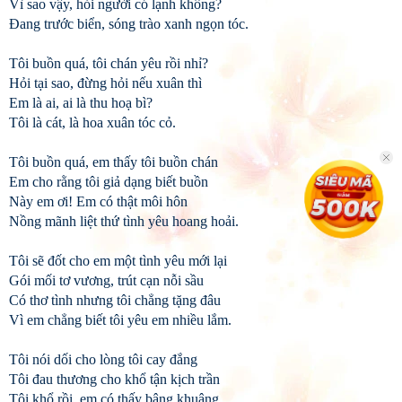
Vì sao vậy, hỏi người có lạnh không?
Đang trước biển, sóng trào xanh ngọn tóc.
Tôi buồn quá, tôi chán yêu rồi nhỉ?
Hỏi tại sao, đừng hỏi nếu xuân thì
Em là ai, ai là thu hoạ bì?
Tôi là cát, là hoa xuân tóc cỏ.
Tôi buồn quá, em thấy tôi buồn chán
Em cho rằng tôi giả dạng biết buồn
Này em ơi! Em có thật môi hôn
Nồng mãnh liệt thứ tình yêu hoang hoải.
Tôi sẽ đốt cho em một tình yêu mới lại
Gói mối tơ vương, trút cạn nỗi sầu
Có thơ tình nhưng tôi chẳng tặng đâu
Vì em chẳng biết tôi yêu em nhiều lắm.
Tôi nói dối cho lòng tôi cay đắng
Tôi đau thương cho khổ tận kịch trần
Tôi khổ rồi, em có thấy bâng khuâng