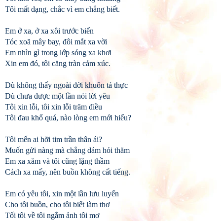
Tôi mất dạng, chắc vì em chẳng biết.
Em ở xa, ở xa xôi trước biển
Tóc xoã mây bay, đôi mắt xa vời
Em nhìn gì trong lớp sóng xa khơi
Xin em đó, tôi căng tràn cảm xúc.
Dù không thấy ngoài đời khuôn tả thực
Dù chưa được một lần nói lời yêu
Tôi xin lỗi, tôi xin lỗi trăm điều
Tôi đau khổ quá, nào lòng em mới hiểu?
Tôi mến ai hỡi tim trần thân ái?
Muốn gửi nàng mà chẳng dám hỏi thăm
Em xa xăm và tôi cũng lặng thầm
Cách xa mấy, nên buồn không cất tiếng.
Em có yêu tôi, xin một lần lưu luyến
Cho tôi buồn, cho tôi biết làm thơ
Tối tôi về tôi ngắm ảnh tôi mơ