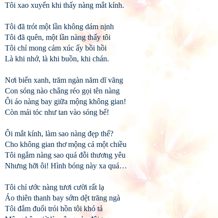
Tôi xao xuyến khi thấy nàng mắt kính.
Tôi đã trót một lần không dám nịnh
Tôi đã quên, một lần nàng thấy tôi
Tôi chỉ mong cảm xúc ấy bồi hồi
Là khi nhớ, là khi buồn, khi chán.
Nơi biển xanh, trăm ngàn năm dĩ vãng
Con sóng nào chẳng réo gọi tên nàng
Ôi áo nàng bay giữa mộng không gian!
Còn mái tóc như tan vào sóng bể!
Ôi mắt kính, làm sao nàng đẹp thế?
Cho không gian thơ mộng cả một chiều
Tôi ngắm nàng sao quá đỗi thương yêu
Nhưng hỡi ôi! Hình bóng này xa quá…
Tôi chỉ ước nàng tươi cười rất lạ
Áo thiên thanh bay sớm dệt trăng ngà
Tôi đắm đuối trói hồn tôi khó tả