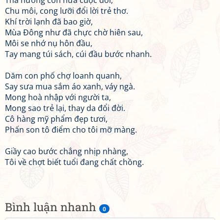
Tha hương còn nửa cuộc đời,
Chu môi, cong lưỡi đổi lời trẻ thơ.
Khí trời lạnh đã bao giờ,
Mùa Đông như đã chực chờ hiên sau,
Môi se nhớ nụ hôn đầu,
Tay mang túi sách, cúi đầu bước nhanh.
Dăm con phố chợ loanh quanh,
Say sưa mua sắm áo xanh, váy ngà.
Mong hoà nhập với người ta,
Mong sao trẻ lại, thay da đổi đời.
Cô hàng mỹ phẩm đẹp tươi,
Phấn son tô điểm cho tôi mỡ màng.
Giầy cao bước chẳng nhịp nhàng,
Tôi về chợt biết tuổi đang chất chồng.
Bình luận nhanh
0