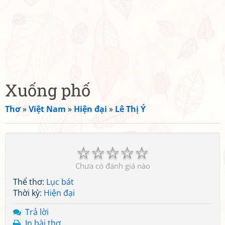
Xuống phố
Thơ
»
Việt Nam
»
Hiện đại
»
Lê Thị Ý
☆
☆
☆
☆
☆
Chưa có đánh giá nào
Thể thơ:
Lục bát
Thời kỳ:
Hiện đại
Trả lời
In bài thơ