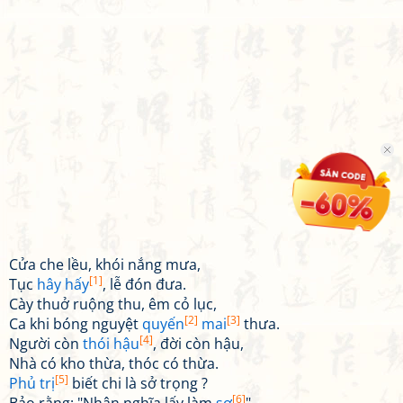
Cửa che lều, khói nắng mưa,
[1]
Tục
hây hấy
, lễ đón đưa.
Cày thuở ruộng thu, êm cỏ lục,
[2]
[3]
Ca khi bóng nguyệt
quyến
mai
thưa.
[4]
Người còn
thói hậu
, đời còn hậu,
Nhà có kho thừa, thóc có thừa.
[5]
Phủ trị
biết chi là sở trọng ?
[6]