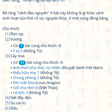
Bảo rằng: "Nhân nghĩa lấy làm
sơ
".
Rõ ràng "cảnh đào nguyên" ở bài này không là gì khác cảnh
sinh hoạt của thời cổ sơ, nguyên thủy, ở một vùng đồng bằng.
Chú thích:
[1]
Rộn rịp.
[2]
Vương.
» Có
bài cùng chú thích:
1
Y ta 3
(Khổng Tử)
[3]
Cây mai.
» Có
bài cùng chú thích:
11
Anh than nhà nhỏ, nợ nhiều
(Khuyết danh Việt Nam)
Biểu hữu mai 1
(Khổng Tử)
Chung phong 2
(Khổng Tử)
Đôi mắt Elsa
(Louis Aragon)
Giỗ cha nhớ tổ
(Việt Thao)
Lô linh 3
(Khổng Tử)
[4]
Nết đầy đặn.
[5]
Sự cai trị.
[6]
Đầu.