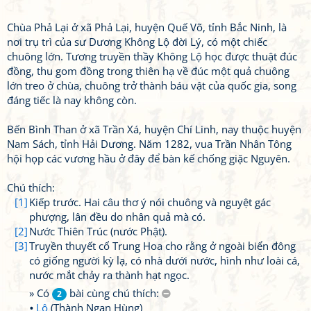
Chùa Phả Lại ở xã Phả Lại, huyện Quế Võ, tỉnh Bắc Ninh, là
nơi trụ trì của sư Dương Không Lộ đời Lý, có một chiếc
chuông lớn. Tương truyền thầy Không Lộ học được thuật đúc
đồng, thu gom đồng trong thiên hạ về đúc một quả chuông
lớn treo ở chùa, chuông trở thành báu vật của quốc gia, song
đáng tiếc là nay không còn.
Bến Bình Than ở xã Trần Xá, huyện Chí Linh, nay thuộc huyện
Nam Sách, tỉnh Hải Dương. Năm 1282, vua Trần Nhân Tông
hội họp các vương hầu ở đây để bàn kế chống giặc Nguyên.
Chú thích:
[1]
Kiếp trước. Hai câu thơ ý nói chuông và nguyệt gác
phượng, lân đều do nhân quả mà có.
[2]
Nước Thiên Trúc (nước Phật).
[3]
Truyền thuyết cổ Trung Hoa cho rằng ở ngoài biển đông
có giống người kỳ lạ, có nhà dưới nước, hình như loài cá,
nước mắt chảy ra thành hạt ngọc.
» Có
bài cùng chú thích:
2
Lộ
(Thành Ngạn Hùng)