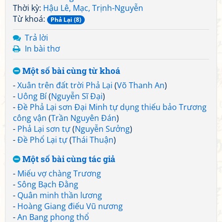
Thời kỳ:
Hậu Lê, Mạc, Trịnh-Nguyễn
Từ khoá:
Phả Lại (8)
Trả lời
In bài thơ
Một số bài cùng từ khoá
-
Xuân trên đất trời Phả Lại
(
Võ Thanh An
)
-
Uông Bí
(
Nguyễn Sĩ Đại
)
-
Đề Phả Lại sơn Đại Minh tự dụng thiếu bảo Trương
công vận
(
Trần Nguyên Đán
)
-
Phả Lại sơn tự
(
Nguyễn Sưởng
)
-
Đề Phổ Lại tự
(
Thái Thuận
)
Một số bài cùng tác giả
-
Miếu vợ chàng Trương
-
Sông Bạch Đằng
-
Quân minh thần lương
-
Hoàng Giang điếu Vũ nương
-
An Bang phong thổ