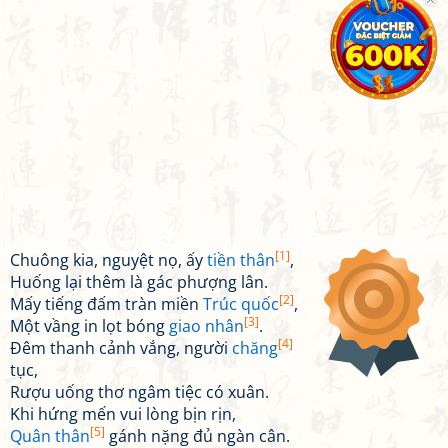
[1]
Chuông kia, nguyệt nọ, ấy
tiền thân
,
Huống lại thêm là gác phượng lân.
[2]
Mấy tiếng đấm tràn miền
Trúc quốc
,
[3]
Một vầng in lọt bóng
giao nhân
.
[4]
Đêm thanh cảnh vắng, người
chăng
tục,
Rượu uống thơ ngâm tiệc có xuân.
Khi hứng mến vui lòng bịn rịn,
[5]
Quân thân
gánh nặng đủ ngàn cân.