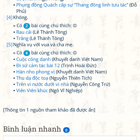
Phụng đồng Quách cấp sự “Thang đông linh tưu tác”
(Đỗ
Phủ)
[4]
Không.
» Có
bài cùng chú thích:
2
Rau cải
(Lê Thánh Tông)
Trăng
(Lê Thánh Tông)
[5]
Nghĩa vụ với vua và cha mẹ.
» Có
bài cùng chú thích:
6
Cuộc công danh
(Khuyết danh Việt Nam)
Đi sứ cảm tác bài 12
(Trịnh Hoài Đức)
Hàn nho phong vị
(Khuyết danh Việt Nam)
Thu dạ độc toạ
(Nguyễn Thiên Tích)
Trên vì nước dưới vì nhà
(Nguyễn Công Trứ)
Viên Viên khúc
(Ngô Vĩ Nghiệp)
[Thông tin 1 nguồn tham khảo đã được ẩn]
Bình luận nhanh
0