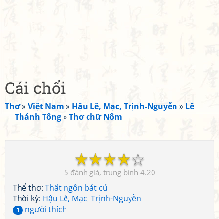
Cái chổi
Thơ
»
Việt Nam
»
Hậu Lê, Mạc, Trịnh-Nguyễn
»
Lê
Thánh Tông
»
Thơ chữ Nôm
☆
☆
☆
☆
☆
5
4.20
Thể thơ:
Thất ngôn bát cú
Thời kỳ:
Hậu Lê, Mạc, Trịnh-Nguyễn
người thích
1