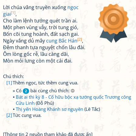
Lời chúa vâng truyền xuống
ngọc
[1]
giai
,
Cho làm lệnh tướng quét trần ai.
Một phen vùng vẫy, trời tung gió,
Bốn cõi tung hoành, đất sạch gai.
[2]
Ngày vắng dủ mây
cung Bắc Hán
,
Đêm thanh tựa nguyệt chốn lâu đài.
Ôm lòng gốc rễ, lâu càng dãi,
Mòn mỏi lưng còn một cái đai.
Chú thích:
[1]
Thềm ngọc, tức thềm cung vua.
» Có
bài cùng chú thích:
2
Bát ai thi kỳ 8 - Cố hữu bộc xạ tướng quốc Trương công
Cửu Linh
(Đỗ Phủ)
Thị yến Hoàng Khánh sơ nguyên
(Lê Tắc)
[2]
Tức cung vua.
[Thông tin 2 nguồn tham khảo đã được ẩn]