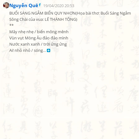
Nguyễn Quê
19/04/2020 20:53
BUỔI SÁNG NGẮM BIỂN QUY NHƠN(Họa bài thơ: Buổi Sáng Ngắm 
Sông Chài của vua: LÊ THÁNH TÔNG)

**

Mây nhẹ nhẹ / biển mông mênh

Vùn vụt Mòng Âu đảo đảo mình

Nước xanh xanh / trời ửng ửng

Ai! nhỏ nhỏ / sóng… 