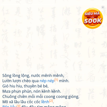
Sông lồng lộng, nước mênh mênh,
[1]
Lườn lượn chèo qua
nép nép
mình.
Gió hiu hiu, thuyền bé bé,
Mưa phun phún, nón kềnh kềnh.
Chuông chiền mỗi mỗi coong coong gióng,
[2]
Mõ xã lâu lâu cốc cốc
lềnh
.
[3]