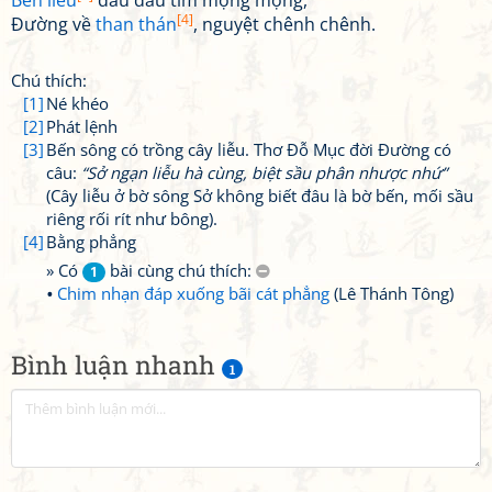
Bến liễu
đâu đâu tìm mộng mộng,
[4]
Đường về
than thán
, nguyệt chênh chênh.
Chú thích:
[1]
Né khéo
[2]
Phát lệnh
[3]
Bến sông có trồng cây liễu. Thơ Đỗ Mục đời Đường có
câu:
“Sở ngạn liễu hà cùng, biệt sầu phân nhược nhứ”
(Cây liễu ở bờ sông Sở không biết đâu là bờ bến, mối sầu
riêng rối rít như bông).
[4]
Bằng phẳng
» Có
bài cùng chú thích:
1
Chim nhạn đáp xuống bãi cát phẳng
(Lê Thánh Tông)
Bình luận nhanh
1