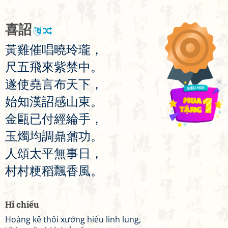
喜
詔
黃
雞
催
唱
曉
玲
瓏
，
尺
五
飛
來
紫
禁
中
。
遂
使
堯
言
布
天
下
，
始
知
漢
詔
感
山
東
。
金
甌
已
付
經
綸
手
，
玉
燭
均
調
鼎
鼐
功
。
人
頌
太
平
無
事
日
，
村
村
粳
稻
飄
香
風
。
Hỉ chiếu
Hoàng kê thôi xướng hiểu linh lung,