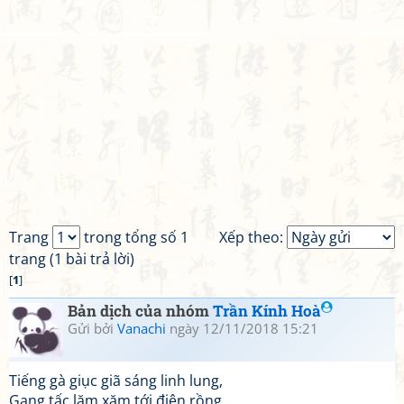
Trang
trong tổng số 1
Xếp theo:
trang (1 bài trả lời)
[
1
]
Bản dịch của nhóm
Trần Kính Hoà
Gửi bởi
Vanachi
ngày 12/11/2018 15:21
Tiếng gà giục giã sáng linh lung,
Gang tấc lăm xăm tới điện rồng,