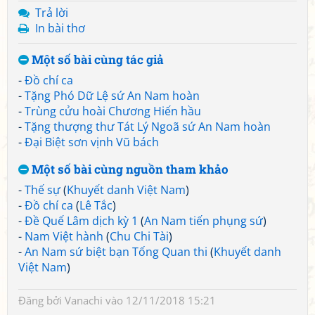
Trả lời
In bài thơ
Một số bài cùng tác giả
-
Đồ chí ca
-
Tặng Phó Dữ Lệ sứ An Nam hoàn
-
Trùng cửu hoài Chương Hiến hầu
-
Tặng thượng thư Tát Lý Ngoã sứ An Nam hoàn
-
Đại Biệt sơn vịnh Vũ bách
Một số bài cùng nguồn tham khảo
-
Thế sự
(
Khuyết danh Việt Nam
)
-
Đồ chí ca
(
Lê Tắc
)
-
Đề Quế Lâm dịch kỳ 1
(
An Nam tiến phụng sứ
)
-
Nam Việt hành
(
Chu Chi Tài
)
-
An Nam sứ biệt bạn Tống Quan thi
(
Khuyết danh
Việt Nam
)
Đăng bởi
Vanachi
vào 12/11/2018 15:21