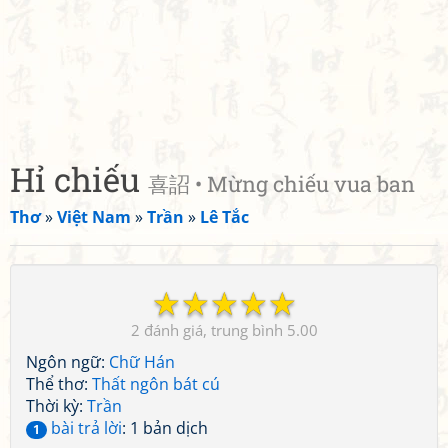
Hỉ chiếu
喜詔 • Mừng chiếu vua ban
Thơ
»
Việt Nam
»
Trần
»
Lê Tắc
☆
☆
☆
☆
☆
2
5.00
Ngôn ngữ:
Chữ Hán
Thể thơ:
Thất ngôn bát cú
Thời kỳ:
Trần
bài trả lời
: 1 bản dịch
1