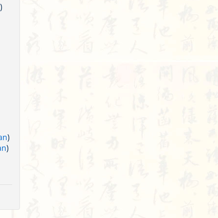
)
an
)
an
)