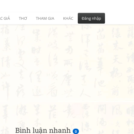
C GIẢ
THƠ
THAM GIA
KHÁC
Đăng nhập
Bình luận nhanh
0