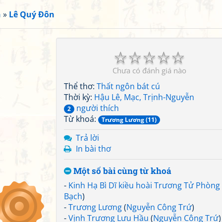
n
»
Lê Quý Đôn
☆
☆
☆
☆
☆
Chưa có đánh giá nào
Thể thơ:
Thất ngôn bát cú
Thời kỳ:
Hậu Lê, Mạc, Trịnh-Nguyễn
người thích
2
Từ khoá:
Trương Lương (11)
Trả lời
In bài thơ
Một số bài cùng từ khoá
-
Kinh Hạ Bì Dĩ kiều hoài Trương Tử Phòng
Bạch
)
-
Trương Lương
(
Nguyễn Công Trứ
)
-
Vịnh Trương Lưu Hầu
(
Nguyễn Công Trứ
)