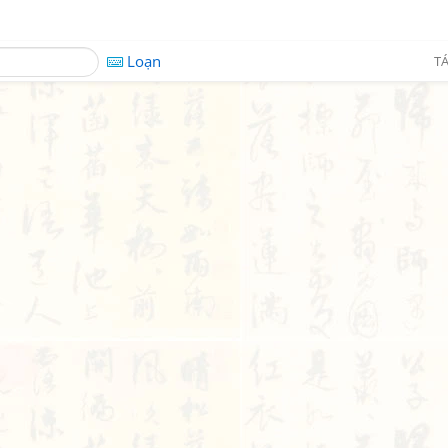
Loạn
TÁ