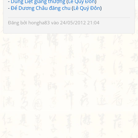
-
Dũng Liệt giang thượng
(
Lê Quý Đôn
)
-
Để Dương Châu đăng chu
(
Lê Quý Đôn
)
Đăng bởi
hongha83
vào 24/05/2012 21:04