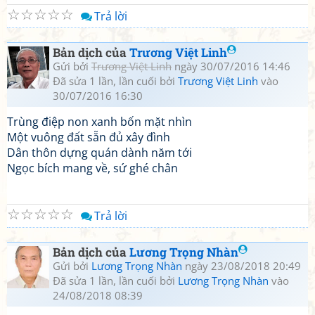
☆
☆
☆
☆
☆
Trả lời
Bản dịch của
Trương Việt Linh
Gửi bởi
Trương Việt Linh
ngày 30/07/2016 14:46
Đã sửa 1 lần, lần cuối bởi
Trương Việt Linh
vào
30/07/2016 16:30
Trùng điệp non xanh bốn mặt nhìn
Một vuông đất sẵn đủ xây đình
Dân thôn dựng quán dành năm tới
Ngọc bích mang về, sứ ghé chân
☆
☆
☆
☆
☆
Trả lời
Bản dịch của
Lương Trọng Nhàn
Gửi bởi
Lương Trọng Nhàn
ngày 23/08/2018 20:49
Đã sửa 1 lần, lần cuối bởi
Lương Trọng Nhàn
vào
24/08/2018 08:39