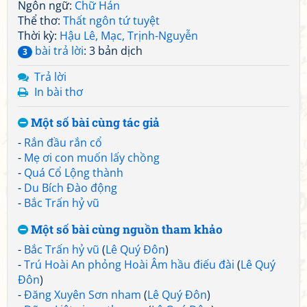
Ngôn ngữ:
Chữ Hán
Thể thơ:
Thất ngôn tứ tuyệt
Thời kỳ:
Hậu Lê, Mạc, Trịnh-Nguyễn
bài trả lời
: 3 bản dịch
3
Trả lời
In bài thơ
Một số bài cùng tác giả
-
Rắn đầu rắn cổ
-
Mẹ ơi con muốn lấy chồng
-
Quá Cổ Lộng thành
-
Du Bích Đào động
-
Bắc Trấn hỷ vũ
Một số bài cùng nguồn tham khảo
-
Bắc Trấn hỷ vũ
(
Lê Quý Đôn
)
-
Trú Hoài An phỏng Hoài Âm hầu điếu đài
(
Lê Quý
Đôn
)
-
Đăng Xuyên Sơn nham
(
Lê Quý Đôn
)