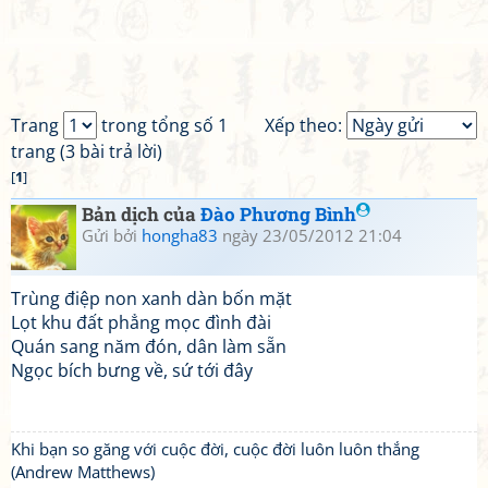
Trang
trong tổng số 1
Xếp theo:
trang (3 bài trả lời)
[
1
]
Bản dịch của
Đào Phương Bình
Gửi bởi
hongha83
ngày 23/05/2012 21:04
Trùng điệp non xanh dàn bốn mặt
Lọt khu đất phẳng mọc đình đài
Quán sang năm đón, dân làm sẵn
Ngọc bích bưng về, sứ tới đây
Khi bạn so găng với cuộc đời, cuộc đời luôn luôn thắng
(Andrew Matthews)