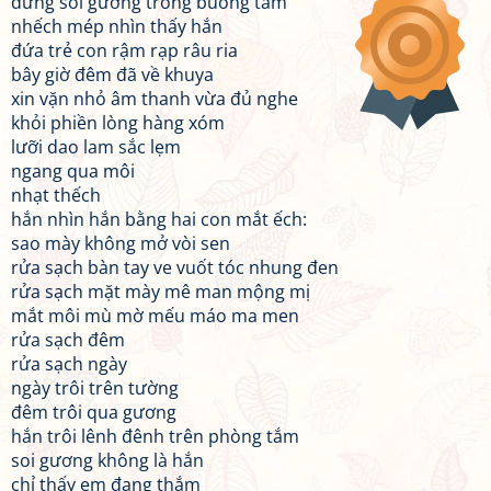
đứng soi gương trong buồng tắm
nhếch mép nhìn thấy hắn
đứa trẻ con rậm rạp râu ria
bây giờ đêm đã về khuya
xin vặn nhỏ âm thanh vừa đủ nghe
khỏi phiền lòng hàng xóm
lưỡi dao lam sắc lẹm
ngang qua môi
nhạt thếch
hắn nhìn hắn bằng hai con mắt ếch:
sao mày không mở vòi sen
rửa sạch bàn tay ve vuốt tóc nhung đen
rửa sạch mặt mày mê man mộng mị
mắt môi mù mờ mếu máo ma men
rửa sạch đêm
rửa sạch ngày
ngày trôi trên tường
đêm trôi qua gương
hắn trôi lênh đênh trên phòng tắm
soi gương không là hắn
chỉ thấy em đang thắm