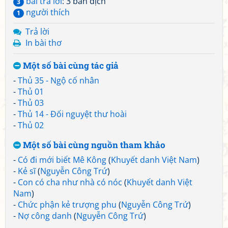
bài trả lời
: 3 bản dịch
3
người thích
1
Trả lời
In bài thơ
Một số bài cùng tác giả
-
Thủ 35 - Ngộ cố nhân
-
Thủ 01
-
Thủ 03
-
Thủ 14 - Đối nguyệt thư hoài
-
Thủ 02
Một số bài cùng nguồn tham khảo
-
Có đi mới biết Mê Kông
(
Khuyết danh Việt Nam
)
-
Kẻ sĩ
(
Nguyễn Công Trứ
)
-
Con có cha như nhà có nóc
(
Khuyết danh Việt
Nam
)
-
Chức phận kẻ trượng phu
(
Nguyễn Công Trứ
)
-
Nợ công danh
(
Nguyễn Công Trứ
)