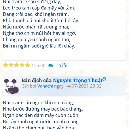
Núi trăm lẻ sáu sương đầy,
Leo trèo tam cấp đá mây với tầm.
Dăng trời bắc, khói ngàn trầm,
Phù thanh đá núi khuất tầm bể tây.
Nấu nước phấn rã sương phai,
Nghe thơ chim núi hót hay ai ngờ,
Chẳng qua yêu cảnh ngâm thơ,
Bịn rịn ngắm suối giờ lâu lội chầy.
☆
☆
☆
☆
☆
Trả lời
1
5.00
Bản dịch của
Nguyễn Trọng Thuật
Gửi bởi
Vanachi
ngày 14/07/2021 23:32
Núi trăm sáu ngọn khi mơ màng,
Nhẹ bước đường mây bậc bậc thang.
Ngàn bắc đen dầm mây cuồn cuộn,
Bể tây xanh ngắt nước mênh mang.
Ngâm thơ chim bụi theo vần hoạ,