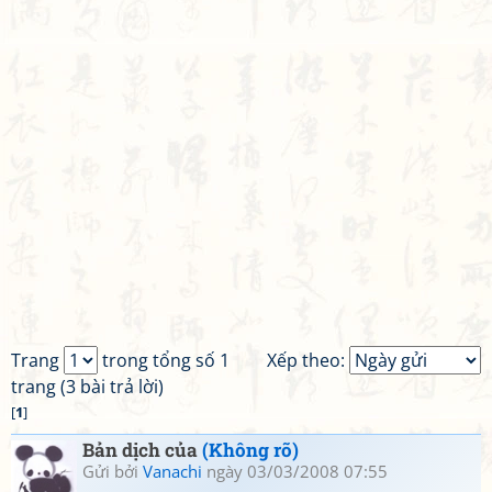
Trang
trong tổng số 1
Xếp theo:
trang (3 bài trả lời)
[
1
]
Bản dịch của
(Không rõ)
Gửi bởi
Vanachi
ngày 03/03/2008 07:55