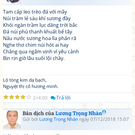
Tam cấp leo trèo đá với mây
Núi trăm lẻ sáu khí sương đầy
Khói ngàn trầm lục dăng trời bắc
Đá núi phù thanh khuất bể tây
Nấu nước sương hoa lìa phấn rã
Nghe thơ chim núi hót ai hay
Chẳng qua ngâm vịnh vì yêu cảnh
Bịn rịn giờ lâu suối lội chầy.
Lộ tòng kim dạ bạch,
Nguyệt thị cố hương minh.
☆
☆
☆
☆
☆
Trả lời
2
4.00
Bản dịch của
Lương Trọng Nhàn
Gửi bởi
Lương Trọng Nhàn
ngày 07/12/2018 15:07