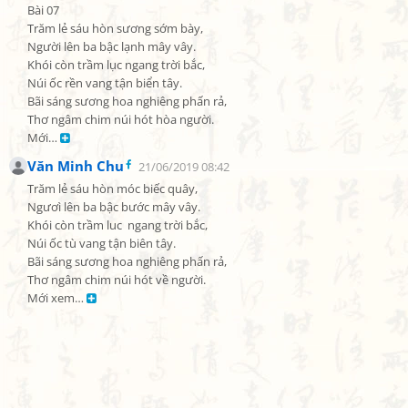
Bài 07

Trăm lẻ sáu hòn sương sớm bày,

Người lên ba bậc lạnh mây vây.

Khói còn trầm lục ngang trời bắc,

Núi ốc rền vang tận biển tây.

Bãi sáng sương hoa nghiêng phấn rả,

Thơ ngâm chim núi hót hòa người.

Mới… 
Văn Minh Chu
21/06/2019 08:42
Trăm lẻ sáu hòn móc biếc quây,

Ngươì lên ba bậc bước mây vây.

Khói còn trầm luc  ngang trời bắc,

Núi ốc tù vang tận biên tây.

Bãi sáng sương hoa nghiêng phấn rả,

Thơ ngâm chim núi hót về người.

Mới xem… 