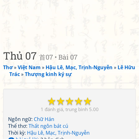
Thủ 07
首07 • Bài 07
Thơ
»
Việt Nam
»
Hậu Lê, Mạc, Trịnh-Nguyễn
»
Lê Hữu
Trác
»
Thượng kinh ký sự
☆
☆
☆
☆
☆
1
5.00
Ngôn ngữ:
Chữ Hán
Thể thơ:
Thất ngôn bát cú
Thời kỳ:
Hậu Lê, Mạc, Trịnh-Nguyễn