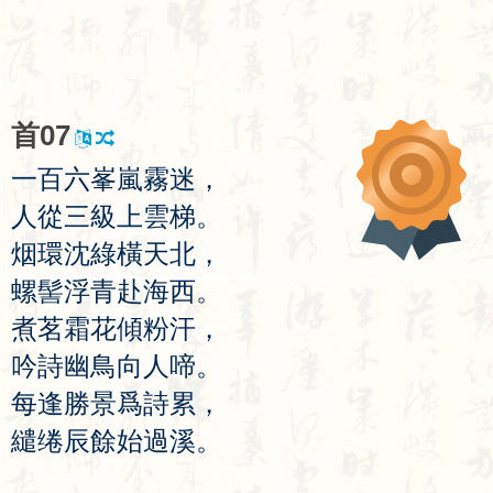
首
07
一
百
六
峯
嵐
霧
迷
，
人
從
三
級
上
雲
梯
。
烟
環
沈
綠
橫
天
北
，
螺
髻
浮
青
赴
海
西
。
煮
茗
霜
花
傾
粉
汗
，
吟
詩
幽
鳥
向
人
啼
。
每
逢
勝
景
爲
詩
累
，
繾
绻
辰
餘
始
過
溪
。