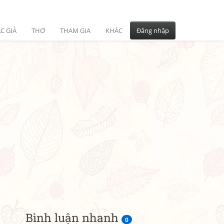
C GIẢ
THƠ
THAM GIA
KHÁC
Đăng nhập
Bình luận nhanh
0