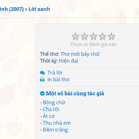
ình (2007)
»
Lời xanh
☆
☆
☆
☆
☆
Chưa có đánh giá nào
Thể thơ:
Thơ mới bảy chữ
Thời kỳ:
Hiện đại
Trả lời
In bài thơ
Một số bài cùng tác giả
-
Bóng chữ
-
Cha tôi
-
Át cơ
-
Thu nhà em
-
Đêm trắng