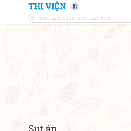
THI VIỆN
Sụt áp