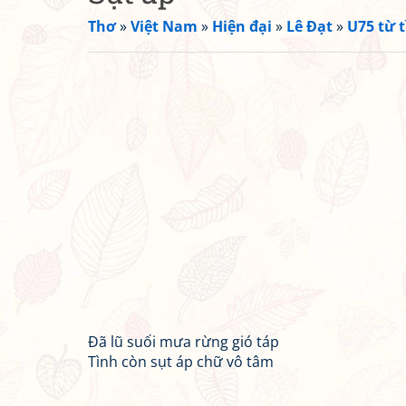
Thơ
»
Việt Nam
»
Hiện đại
»
Lê Đạt
»
U75 từ t
Đã lũ suối mưa rừng gió táp
Tình còn sụt áp chữ vô tâm