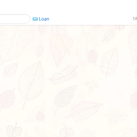
Loạn
TÁ