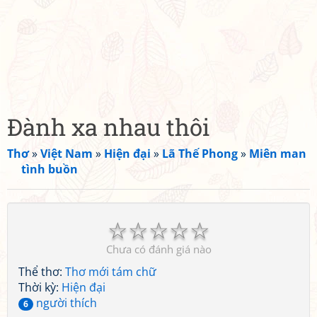
Đành xa nhau thôi
Thơ
»
Việt Nam
»
Hiện đại
»
Lã Thế Phong
»
Miên man
tình buồn
☆
☆
☆
☆
☆
Chưa có đánh giá nào
Thể thơ:
Thơ mới tám chữ
Thời kỳ:
Hiện đại
người thích
6