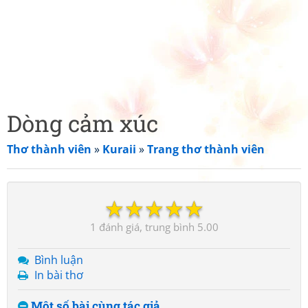
Dòng cảm xúc
Thơ thành viên
»
Kuraii
»
Trang thơ thành viên
☆
☆
☆
☆
☆
1
5.00
Bình luận
In bài thơ
Một số bài cùng tác giả