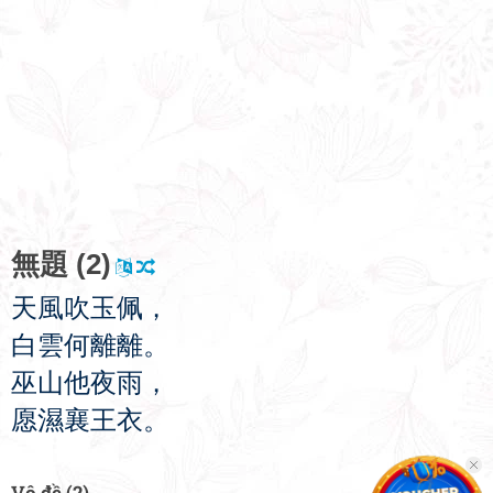
無
題
(2)
天
風
吹
玉
佩
，
白
雲
何
離
離
。
巫
山
他
夜
雨
，
愿
濕
襄
王
衣
。
Vô đề (2)