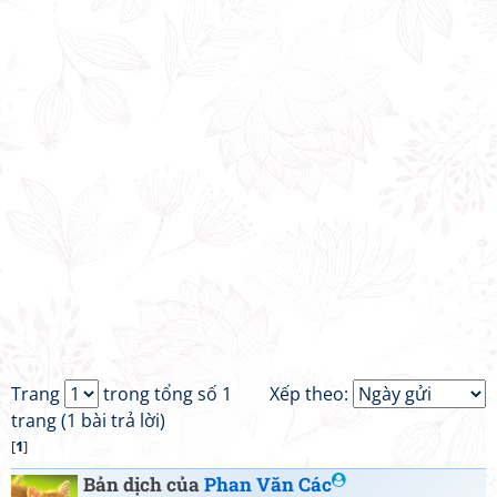
Trang
trong tổng số 1
Xếp theo:
trang (1 bài trả lời)
[
1
]
Bản dịch của
Phan Văn Các