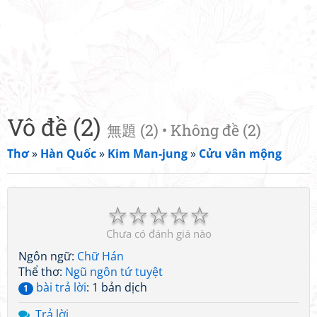
Vô đề (2)
無題 (2) • Không đề (2)
Thơ
»
Hàn Quốc
»
Kim Man-jung
»
Cửu vân mộng
☆
☆
☆
☆
☆
Chưa có đánh giá nào
Ngôn ngữ:
Chữ Hán
Thể thơ:
Ngũ ngôn tứ tuyệt
bài trả lời
: 1 bản dịch
1
Trả lời