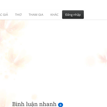
C GIẢ
THƠ
THAM GIA
KHÁC
Đăng nhập
Bình luận nhanh
0