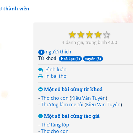
ơ thành viên
☆
☆
☆
☆
☆
4
4.00
người thích
1
Từ khoá:
Hoà Lạc (1)
tuyên (3)
Bình luận
In bài thơ
Một số bài cùng từ khoá
-
Thơ cho con
(
Kiều Văn Tuyên
)
-
Thương lắm mẹ tôi
(
Kiều Văn Tuyên
)
Một số bài cùng tác giả
-
Thơ tặng lớp
-
Thơ cho con