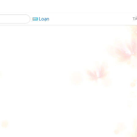
Loạn
TÁ