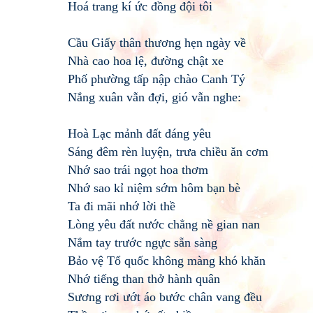
Hoá trang kí ức đồng đội tôi
Cầu Giấy thân thương hẹn ngày về
Nhà cao hoa lệ, đường chật xe
Phố phường tấp nập chào Canh Tý
Nắng xuân vẫn đợi, gió vẫn nghe:
Hoà Lạc mảnh đất đáng yêu
Sáng đêm rèn luyện, trưa chiều ăn cơm
Nhớ sao trái ngọt hoa thơm
Nhớ sao kỉ niệm sớm hôm bạn bè
Ta đi mãi nhớ lời thề
Lòng yêu đất nước chẳng nề gian nan
Nắm tay trước ngực sẵn sàng
Bảo vệ Tổ quốc không màng khó khăn
Nhớ tiếng than thở hành quân
Sương rơi ướt áo bước chân vang đều