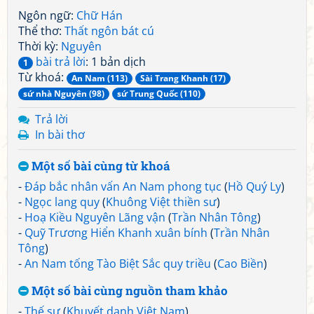
Ngôn ngữ:
Chữ Hán
Thể thơ:
Thất ngôn bát cú
Thời kỳ:
Nguyên
bài trả lời
: 1 bản dịch
1
Từ khoá:
An Nam (113)
Sài Trang Khanh (17)
sứ nhà Nguyên (98)
sứ Trung Quốc (110)
Trả lời
In bài thơ
Một số bài cùng từ khoá
-
Đáp bắc nhân vấn An Nam phong tục
(
Hồ Quý Ly
)
-
Ngọc lang quy
(
Khuông Việt thiền sư
)
-
Hoạ Kiều Nguyên Lãng vận
(
Trần Nhân Tông
)
-
Quỹ Trương Hiển Khanh xuân bính
(
Trần Nhân
Tông
)
-
An Nam tống Tào Biệt Sắc quy triều
(
Cao Biền
)
Một số bài cùng nguồn tham khảo
-
Thế sự
(
Khuyết danh Việt Nam
)