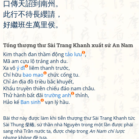
口
傳
天
詔
到
南
州
。
此
行
不
待
長
纓
請
，
好
繼
班
生
萬
里
侯
。
Tống thượng thư Sài Trang Khanh xuất sứ An Nam
Kim thạch đan thầm động
tảo lưu
,
Mã am cựu lộ tráng anh du.
Xa vô
ý dĩ
liêm thanh trước,
Chí hữu
bao mao
chức cống tu.
Chỉ án địa đồ triều bắc khuyết,
Khẩu truyền thiên chiếu đáo nam châu.
Thử hành bất đãi
trường anh
thỉnh,
Hảo kế
Ban sinh
vạn lý hầu.
Bài thơ này được làm khi tiễn thượng thư Sài Trang Khanh tức
Sài Thung 柴椿, sứ thần nhà Nguyên trong một lần được phái
sang nhà Trần nước ta, được chép trong
An Nam chí lược
nhưng không đề tựa.