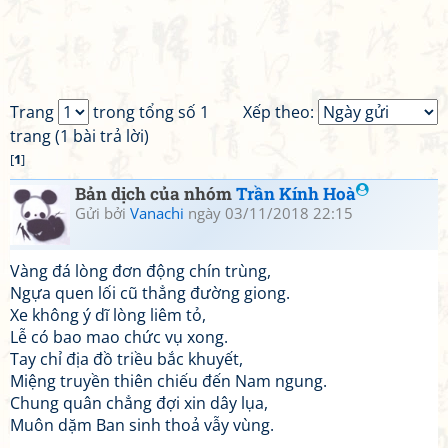
Trang
trong tổng số 1
Xếp theo:
trang (1 bài trả lời)
[
1
]
Bản dịch của nhóm
Trần Kính Hoà
Gửi bởi
Vanachi
ngày 03/11/2018 22:15
Vàng đá lòng đơn động chín trùng,
Ngựa quen lối cũ thẳng đường giong.
Xe không ý dĩ lòng liêm tỏ,
Lễ có bao mao chức vụ xong.
Tay chỉ địa đồ triều bắc khuyết,
Miệng truyền thiên chiếu đến Nam ngung.
Chung quân chẳng đợi xin dây lụa,
Muôn dặm Ban sinh thoả vẫy vùng.