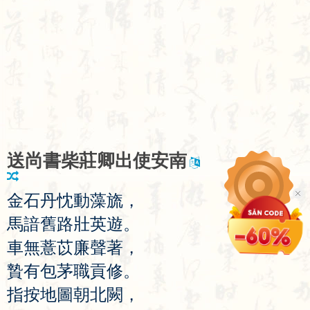
送
尚
書
柴
莊
卿
出
使
安
南
金
石
丹
忱
動
藻
旒
，
馬
諳
舊
路
壯
英
遊
。
車
無
薏
苡
廉
聲
著
，
贄
有
包
茅
職
貢
修
。
指
按
地
圖
朝
北
闕
，