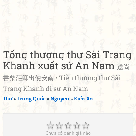
Tống thượng thư Sài Trang
Khanh xuất sứ An Nam
送尚
書柴莊卿出使安南 • Tiễn thượng thư Sài
Trang Khanh đi sứ An Nam
Thơ
»
Trung Quốc
»
Nguyên
»
Kiến An
☆
☆
☆
☆
☆
Chưa có đánh giá nào