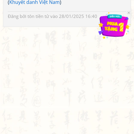
(
Khuyết danh Việt Nam
)
Đăng bởi
tôn tiền tử
vào 28/01/2025 16:40