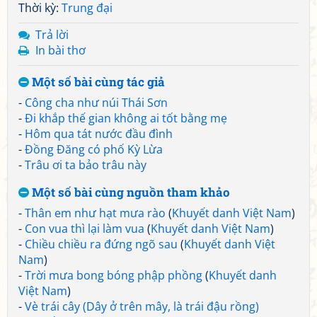
Thời kỳ:
Trung đại
Trả lời
In bài thơ
Một số bài cùng tác giả
-
Công cha như núi Thái Sơn
-
Đi khắp thế gian không ai tốt bằng mẹ
-
Hôm qua tát nước đầu đình
-
Đồng Đăng có phố Kỳ Lừa
-
Trâu ơi ta bảo trâu này
Một số bài cùng nguồn tham khảo
-
Thân em như hạt mưa rào
(
Khuyết danh Việt Nam
)
-
Con vua thì lại làm vua
(
Khuyết danh Việt Nam
)
-
Chiều chiều ra đứng ngõ sau
(
Khuyết danh Việt
Nam
)
-
Trời mưa bong bóng phập phồng
(
Khuyết danh
Việt Nam
)
-
Vè trái cây (Dây ở trên mây, là trái đậu rồng)