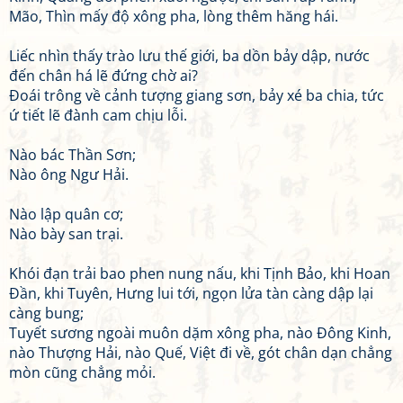
Mão, Thìn mấy độ xông pha, lòng thêm hăng hái.
Liếc nhìn thấy trào lưu thế giới, ba dồn bảy dập, nước
đến chân há lẽ đứng chờ ai?
Đoái trông về cảnh tượng giang sơn, bảy xé ba chia, tức
ứ tiết lẽ đành cam chịu lỗi.
Nào bác Thần Sơn;
Nào ông Ngư Hải.
Nào lập quân cơ;
Nào bày san trại.
Khói đạn trải bao phen nung nấu, khi Tịnh Bảo, khi Hoan
Đần, khi Tuyên, Hưng lui tới, ngọn lửa tàn càng dập lại
càng bung;
Tuyết sương ngoài muôn dặm xông pha, nào Đông Kinh,
nào Thượng Hải, nào Quế, Việt đi về, gót chân dạn chẳng
mòn cũng chẳng mỏi.