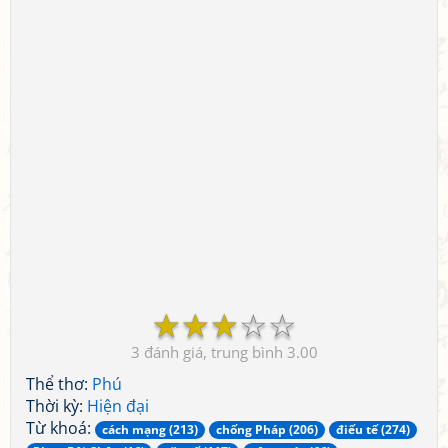
☆
☆
☆
☆
☆
3
3.00
Thể thơ:
Phú
Thời kỳ:
Hiện đại
Từ khoá:
cách mạng (213)
chống Pháp (206)
điếu tế (274)