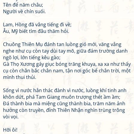
Tên để năm châu;
Người về chín suối.
Lam, Hồng đã vắng tiếng đi về;
Âu, Mỹ biết tìm đâu thăm hỏi.
Chuông Thiên Mụ đánh tan luồng gió mới, văng vẳng
nghe như cụ còn tay dùi tay mõ, giữa đám trường danh
ngõ lợi, lớn tiếng kêu gào;
Gà Thọ Xương gáy giục bóng trăng khuya, xa xa như thấy
cụ còn chân bắc chân nam, tận nơi góc bể chân trời, một
mình thui thủi.
Sống vì nước hẳn thác đành vì nước, luồng khí tinh anh
khôn dứt, phá Tam Giang muôn trượng thét ầm ầm;
Đá thành bia mà miệng cũng thành bia, trăm năm ảnh
hưởng còn truyền, đỉnh Thiên Nhận nghìn trùng trông
vòi vọi.
Hỡi ôi!