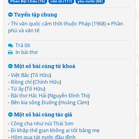
Phan Bội Châu (16)
văn tế (117)
yêu nước (66)
Tuyển tập chung
-
Thi văn quốc cấm thời thuộc Pháp (1968)
»
Phần
phú và văn tế
Trả lời
In bài thơ
Một số bài cùng từ khoá
-
Việt Bắc
(
Tố Hữu
)
-
Đồng chí
(
Chính Hữu
)
-
Từ ấy
(
Tố Hữu
)
-
Bài thơ Hắc Hải
(
Nguyễn Đình Thi
)
-
Bên kia sông Đuống
(
Hoàng Cầm
)
Một số bài cùng tác giả
-
Công cha như núi Thái Sơn
-
Đi khắp thế gian không ai tốt bằng mẹ
-
Hôm qua tát nước đầu đình