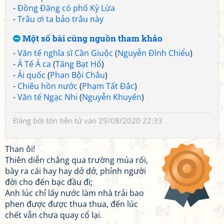
-
Đồng Đăng có phố Kỳ Lừa
-
Trâu ơi ta bảo trâu này
Một số bài cùng nguồn tham khảo
-
Văn tế nghĩa sĩ Cần Giuộc
(
Nguyễn Đình Chiểu
)
-
Á Tế Á ca
(
Tăng Bạt Hổ
)
-
Ái quốc
(
Phan Bội Châu
)
-
Chiêu hồn nước
(
Phạm Tất Đắc
)
-
Văn tế Ngạc Nhi
(
Nguyễn Khuyến
)
Đăng bởi
tôn tiền tử
vào 29/08/2020 22:33
Than ôi!
Thiên diễn chẳng qua trường múa rối,
bày ra cái hay hay dở dở, phỉnh người
đời cho đến bạc đầu đi;
Anh lúc chỉ lấy nước làm nhà trải bao
phen được được thua thua, đến lúc
chết vẫn chưa quay cổ lại.