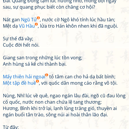
Đất Quảng Đông tạm lúc nương nhờ, mong đợi ngày
sau, sự quang phục biết còn chăng cơ hội?
Nát gan
Ngũ Tử
, nước cờ Ngô khó tính lúc hầu tàn;
Mệt dạ
Vũ Hầu
, lửa tro Hán khôn nhen khi đã nguội.
Sự thế đã vầy;
Cuộc đời hết nói.
Giang san trong những lúc tồn vong;
Anh hùng sá kể chi thành bại.
Mấy thiên hải ngoại
tỏ tâm can cho hả dạ bất bình;
Một tập đề huề
, với quốc dân mong cáo rằng vô tội.
Nùng, Nhĩ lúc về quê, ngao ngán lâu đài, ngõ cũ đau lòng
cố quốc, nước non chan chứa lệ tang thương;
Hương, Bình khi trở lại, lạnh lùng trăng gió, thuyền ai
ngán buổi tân trào, sông núi ai hoài thân lão đại.
Từ đây: