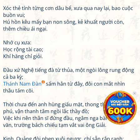
Xóc thẻ tính từng cơn dâu bể, xưa qua nay lại, bao cuộc
buồn vui;
Hú hồn kêu mấy bạn non sông, kẻ khuất người còn,
thêm chiều ái ngại.
Nhớ cụ xưa:
Học rộng tài cao;
Khí hăng chí giỏi.
Đầu xứ Nghệ tiếng đà từ thủa, một ngòi lông rung động
cả ba kỳ;
Thánh Nam Đàn
sấm hẳn từ đây, đôi con mắt nhìn
thâu tám cõi.
Thời chưa đến anh hùng giấu mặt, thong thả câu thơ
phú, vận thanh tâm ngồi lắc thầy đồ;
Việc khi nên thân sĩ đứng đầu, ngâm nga bài biểu bài
văn, trường bách chiếu tạm vắt vai ông Giải.
Kinh, Quảng đòi phen xuôi ngược, chí sẵn rắp ranh;