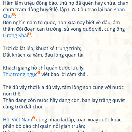
Hăm lăm triệu đồng bào, thù nọ đã quên hay chửa, chan
chứa trăm dòng huyết lệ, lập Lưu Cầu trao lại bác
Phan
Chu
;
Bốn nghìn năm tổ quốc, hồn xưa nay biết về đâu, âm
thầm đòi đoạn can trường, sử vong quốc viết cùng ông
Lương Khải
.
Trời đà lắt léo, khuất kẻ trung trinh;
Đất khách xa xăm, đau lòng quan tái.
Khách giang hồ chỉ quản bước lưu ly;
Thư trong ngục
viết bao lời cảm khái.
Thế dù vậy thời kia đù vậy, tấm lòng son cùng với nước
non thề;
Thân đang còn nước hãy đang còn, bàn lay trắng quyết
cùng trời đất chọi.
Hội Việt Nam
cùng nhau lại lập, toan xoay cuộc khác,
phận bồ đào chỉ quản nỗi gian truân;