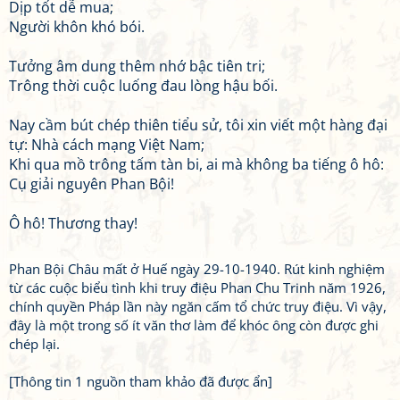
Dịp tốt dễ mua;
Người khôn khó bói.
Tưởng âm dung thêm nhớ bậc tiên tri;
Trông thời cuộc luống đau lòng hậu bối.
Nay cầm bút chép thiên tiểu sử, tôi xin viết một hàng đại
tự: Nhà cách mạng Việt Nam;
Khi qua mồ trông tấm tàn bi, ai mà không ba tiếng ô hô:
Cụ giải nguyên Phan Bội!
Ô hô! Thương thay!
Phan Bội Châu mất ở Huế ngày 29-10-1940. Rút kinh nghiệm
từ các cuộc biểu tình khi truy điệu Phan Chu Trinh năm 1926,
chính quyền Pháp lần này ngăn cấm tổ chức truy điệu. Vì vậy,
đây là một trong số ít văn thơ làm để khóc ông còn được ghi
chép lại.
[Thông tin 1 nguồn tham khảo đã được ẩn]