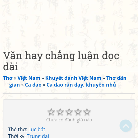
Văn hay chẳng luận đọc
dài
Thơ
»
Việt Nam
»
Khuyết danh Việt Nam
»
Thơ dân
gian
»
Ca dao
»
Ca dao răn dạy, khuyên nhủ
☆
☆
☆
☆
☆
Chưa có đánh giá nào
Thể thơ:
Lục bát
Thời kỳ:
Trung đại