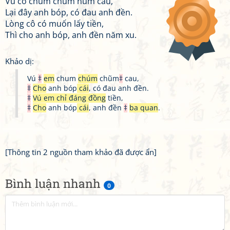
Vú cô chum chũm núm cau,
Lại đây anh bóp, có đau anh đền.
Lòng cô có muốn lấy tiền,
Thì cho anh bóp, anh đền năm xu.
Khảo dị:
Vú
‡
em
chum
chúm
chũm
‡
cau,
‡
Cho
anh bóp
cái
, có đau anh đền.
‡
Vú em chỉ đáng đồng
tiền,
‡
Cho
anh bóp
cái
, anh đền
‡
ba quan
.
[Thông tin 2 nguồn tham khảo đã được ẩn]
Bình luận nhanh
0