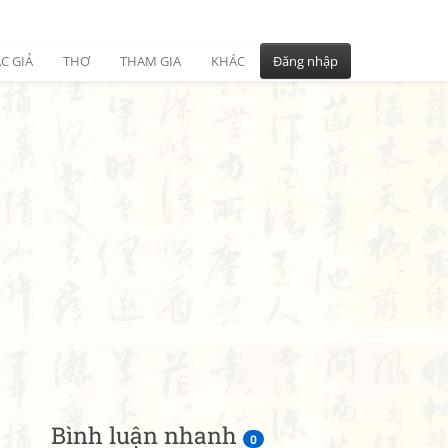
C GIẢ
THƠ
THAM GIA
KHÁC
Đăng nhập
Bình luận nhanh
0