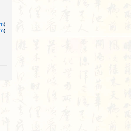
am
)
am
)