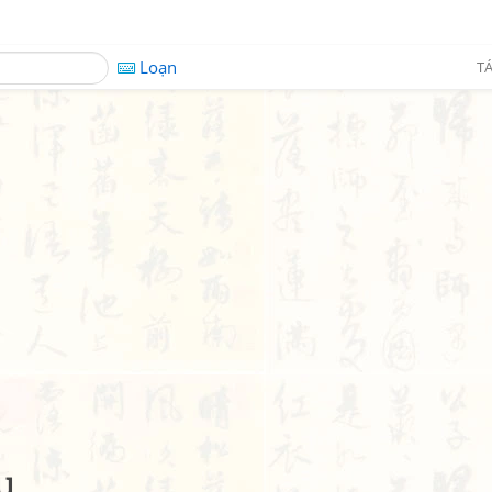
Loạn
TÁ
u