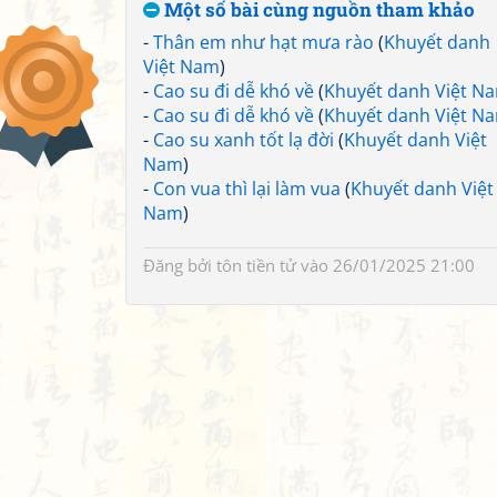
Một số bài cùng nguồn tham khảo
-
Thân em như hạt mưa rào
(
Khuyết danh
Việt Nam
)
-
Cao su đi dễ khó về
(
Khuyết danh Việt N
-
Cao su đi dễ khó về
(
Khuyết danh Việt N
-
Cao su xanh tốt lạ đời
(
Khuyết danh Việt
Nam
)
-
Con vua thì lại làm vua
(
Khuyết danh Việt
Nam
)
Đăng bởi
tôn tiền tử
vào 26/01/2025 21:00