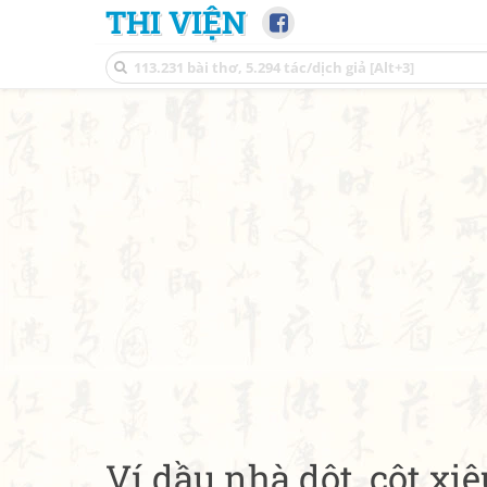
THI VIỆN
Ví dầu nhà dột, cột xiê