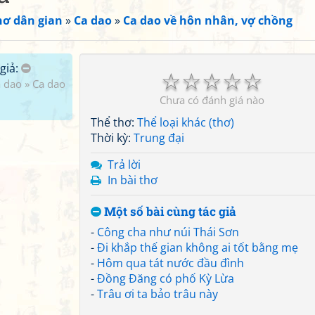
hơ dân gian
»
Ca dao
»
Ca dao về hôn nhân, vợ chồng
giả:
☆
☆
☆
☆
☆
 dao
»
Ca dao
Chưa có đánh giá nào
Thể thơ:
Thể loại khác (thơ)
Thời kỳ:
Trung đại
Trả lời
In bài thơ
Một số bài cùng tác giả
-
Công cha như núi Thái Sơn
-
Đi khắp thế gian không ai tốt bằng mẹ
-
Hôm qua tát nước đầu đình
-
Đồng Đăng có phố Kỳ Lừa
-
Trâu ơi ta bảo trâu này