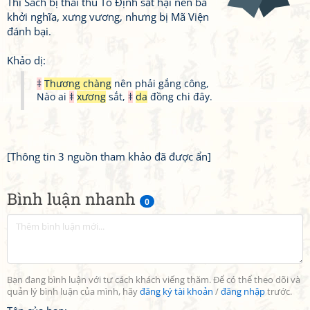
Thi Sách bị thái thú Tô Định sát hại nên bà
khởi nghĩa, xưng vương, nhưng bị Mã Viện
đánh bại.
Khảo dị:
‡
Thương chàng
nên phải gắng công,
Nào ai
‡
xương
sắt,
‡
da
đồng chi đây.
[Thông tin 3 nguồn tham khảo đã được ẩn]
Bình luận nhanh
0
Bạn đang bình luận với tư cách khách viếng thăm. Để có thể theo dõi và
quản lý bình luận của mình, hãy
đăng ký tài khoản
/
đăng nhập
trước.