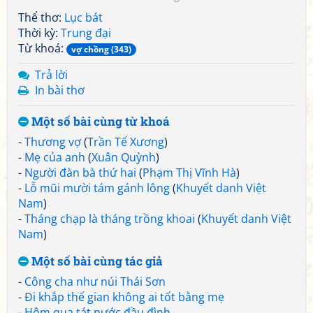
Thể thơ:
Lục bát
Thời kỳ:
Trung đại
Từ khoá:
vợ chồng (343)
Trả lời
In bài thơ
Một số bài cùng từ khoá
-
Thương vợ
(
Trần Tế Xương
)
-
Mẹ của anh
(
Xuân Quỳnh
)
-
Người đàn bà thứ hai
(
Phạm Thị Vĩnh Hà
)
-
Lỗ mũi mười tám gánh lông
(
Khuyết danh Việt
Nam
)
-
Tháng chạp là tháng trồng khoai
(
Khuyết danh Việt
Nam
)
Một số bài cùng tác giả
-
Công cha như núi Thái Sơn
-
Đi khắp thế gian không ai tốt bằng mẹ
-
Hôm qua tát nước đầu đình