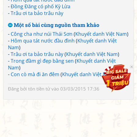
-
Đồng Đăng có phố Kỳ Lừa
-
Trâu ơi ta bảo trâu này
Một số bài cùng nguồn tham khảo
-
Công cha như núi Thái Sơn
(
Khuyết danh Việt Nam
)
-
Hôm qua tát nước đầu đình
(
Khuyết danh Việt
Nam
)
-
Trâu ơi ta bảo trâu này
(
Khuyết danh Việt Nam
)
-
Trong đầm gì đẹp bằng sen
(
Khuyết danh Việt
Nam
)
-
Con cò mà đi ăn đêm
(
Khuyết danh Việt Nam
)
Đăng bởi
tôn tiền tử
vào 03/03/2015 17:36