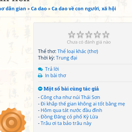
hơ dân gian
»
Ca dao
»
Ca dao về con người, xã hội
☆
☆
☆
☆
☆
Chưa có đánh giá nào
Thể thơ:
Thể loại khác (thơ)
Thời kỳ:
Trung đại
Trả lời
In bài thơ
Một số bài cùng tác giả
-
Công cha như núi Thái Sơn
-
Đi khắp thế gian không ai tốt bằng mẹ
-
Hôm qua tát nước đầu đình
-
Đồng Đăng có phố Kỳ Lừa
-
Trâu ơi ta bảo trâu này