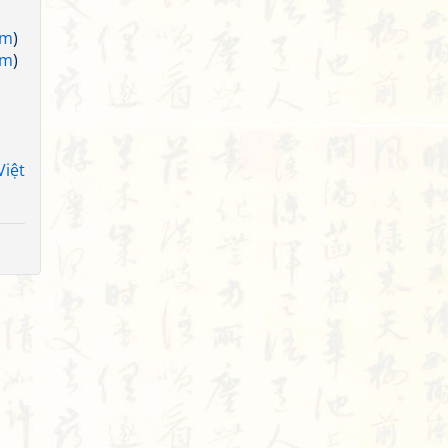
am
)
am
)
Việt