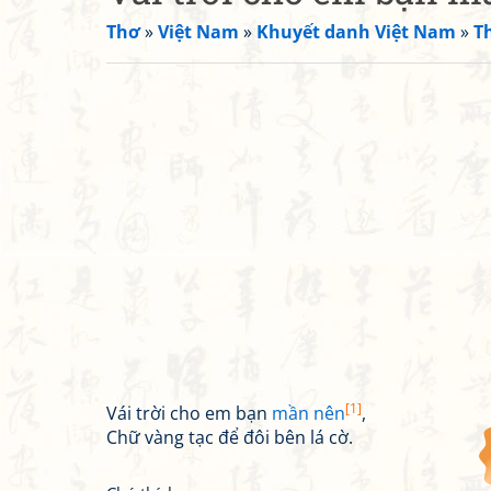
Thơ
»
Việt Nam
»
Khuyết danh Việt Nam
»
T
[1]
Vái trời cho em bạn
mần nên
,
Chữ vàng tạc để đôi bên lá cờ.