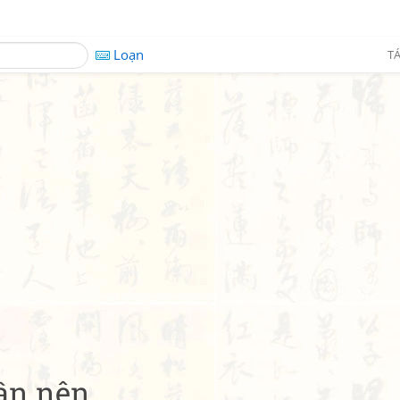
Loạn
TÁ
mần nên