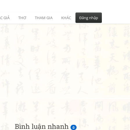
C GIẢ
THƠ
THAM GIA
KHÁC
Đăng nhập
Bình luận nhanh
0