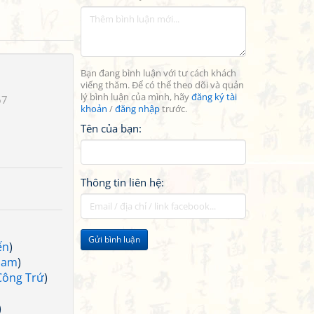
Bạn đang bình luận với tư cách khách
viếng thăm. Để có thể theo dõi và quản
lý bình luận của mình, hãy
đăng ký tài
67
khoản
/
đăng nhập
trước.
Tên của bạn:
Thông tin liên hệ:
Gửi bình luận
ến
)
Nam
)
Công Trứ
)
)