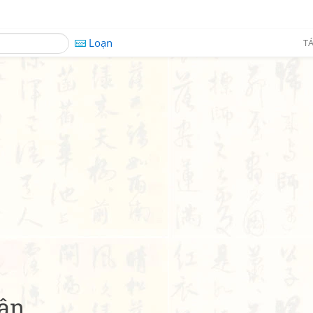
Loạn
TÁ
cân