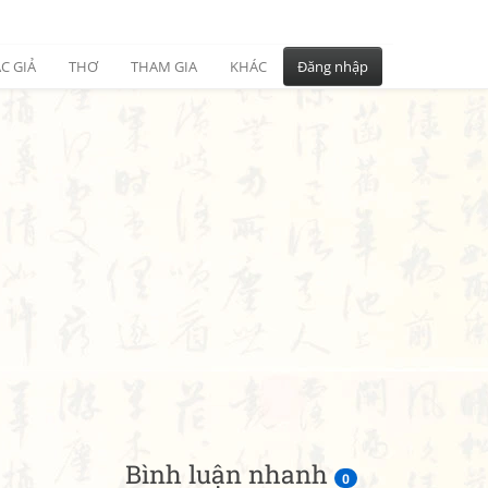
C GIẢ
THƠ
THAM GIA
KHÁC
Đăng nhập
Bình luận nhanh
0