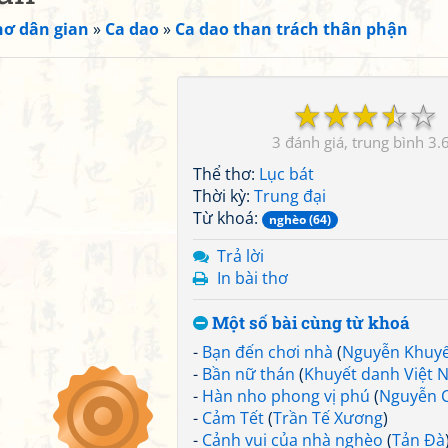
hơ dân gian
»
Ca dao
»
Ca dao than trách thân phận
☆
☆
☆
☆
☆
3
3.
Thể thơ:
Lục bát
Thời kỳ:
Trung đại
Từ khoá:
nghèo (64)
Trả lời
In bài thơ
Một số bài cùng từ khoá
-
Bạn đến chơi nhà
(
Nguyễn Khuy
-
Bần nữ thán
(
Khuyết danh Việt 
-
Hàn nho phong vị phú
(
Nguyễn 
-
Cảm Tết
(
Trần Tế Xương
)
-
Cảnh vui của nhà nghèo
(
Tản Đà