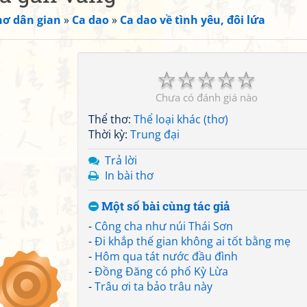
hơ dân gian
»
Ca dao
»
Ca dao về tình yêu, đôi lứa
☆
☆
☆
☆
☆
Chưa có đánh giá nào
Thể thơ:
Thể loại khác (thơ)
Thời kỳ:
Trung đại
Trả lời
In bài thơ
Một số bài cùng tác giả
-
Công cha như núi Thái Sơn
-
Đi khắp thế gian không ai tốt bằng mẹ
-
Hôm qua tát nước đầu đình
-
Đồng Đăng có phố Kỳ Lừa
-
Trâu ơi ta bảo trâu này