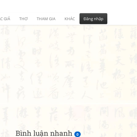
C GIẢ
THƠ
THAM GIA
KHÁC
Đăng nhập
Bình luận nhanh
0