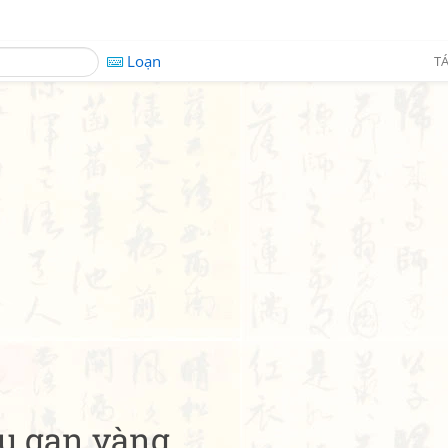
Loạn
TÁ
ấu gan vàng