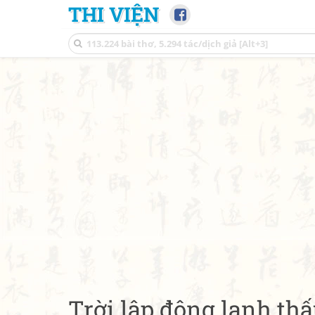
THI VIỆN
Trời lập đông lạnh th