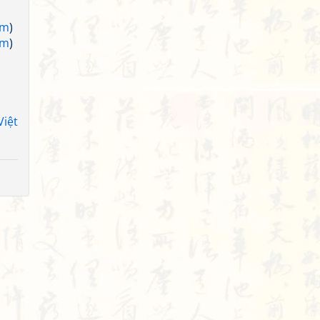
am
)
am
)
Việt