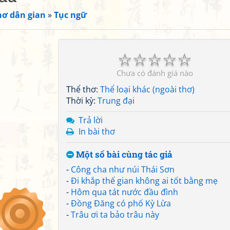
hơ dân gian
»
Tục ngữ
☆
☆
☆
☆
☆
Chưa có đánh giá nào
Thể thơ:
Thể loại khác (ngoài thơ)
Thời kỳ:
Trung đại
Trả lời
In bài thơ
Một số bài cùng tác giả
-
Công cha như núi Thái Sơn
-
Đi khắp thế gian không ai tốt bằng mẹ
-
Hôm qua tát nước đầu đình
-
Đồng Đăng có phố Kỳ Lừa
-
Trâu ơi ta bảo trâu này