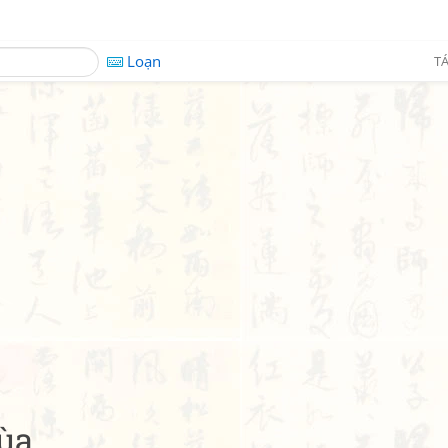
Loạn
TÁ
hùa