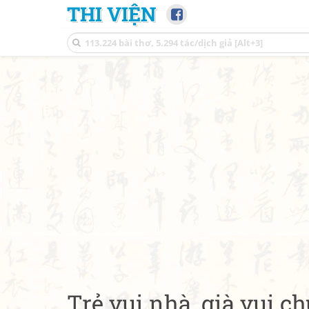
THI VIỆN
Trẻ vui nhà, già vui c