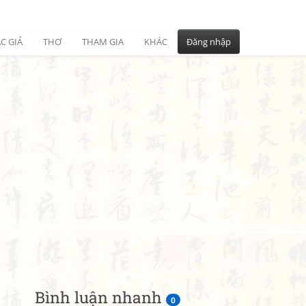
C GIẢ
THƠ
THAM GIA
KHÁC
Đăng nhập
Bình luận nhanh
0