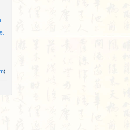
h
ệt
am
)