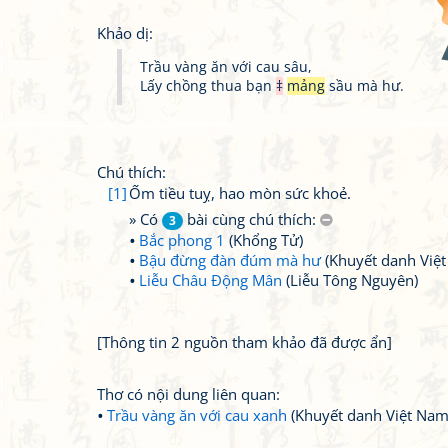
Khảo dị:
Trầu vàng ăn với cau sâu,
Lấy chồng thua bạn
‡
mảng
sầu mà hư.
Chú thích:
[1]
Ốm tiều tuỵ, hao mòn sức khoẻ.
» Có
bài cùng chú thích:
3
Bắc phong 1
(Khổng Tử)
Bậu đừng đàn đúm mà hư
(Khuyết danh Việ
Liễu Châu Động Mân
(Liễu Tông Nguyên)
[Thông tin 2 nguồn tham khảo đã được ẩn]
Thơ có nội dung liên quan:
Trầu vàng ăn với cau xanh
(Khuyết danh Việt Nam