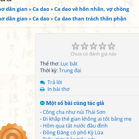
hơ dân gian
»
Ca dao
»
Ca dao về hôn nhân, vợ chồng
hơ dân gian
»
Ca dao
»
Ca dao than trách thân phận
☆
☆
☆
☆
☆
Chưa có đánh giá nào
Thể thơ:
Lục bát
Thời kỳ:
Trung đại
Trả lời
In bài thơ
Một số bài cùng tác giả
-
Công cha như núi Thái Sơn
-
Đi khắp thế gian không ai tốt bằng mẹ
-
Hôm qua tát nước đầu đình
-
Đồng Đăng có phố Kỳ Lừa