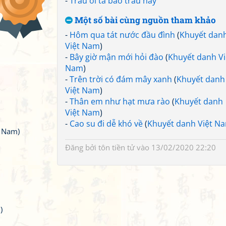
-
Trâu ơi ta bảo trâu này
Một số bài cùng nguồn tham khảo
-
Hôm qua tát nước đầu đình
(
Khuyết dan
Việt Nam
)
-
Bây giờ mận mới hỏi đào
(
Khuyết danh Vi
Nam
)
-
Trên trời có đám mây xanh
(
Khuyết danh
Việt Nam
)
-
Thân em như hạt mưa rào
(
Khuyết danh
Việt Nam
)
-
Cao su đi dễ khó về
(
Khuyết danh Việt N
t Nam)
Đăng bởi
tôn tiền tử
vào 13/02/2020 22:20
)