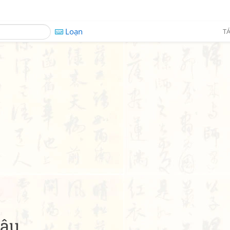
Loạn
TÁ
sâu