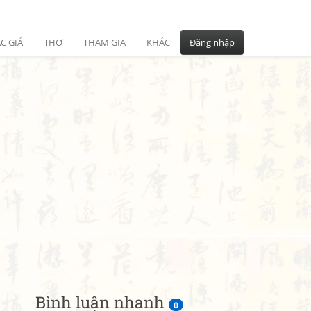
C GIẢ
THƠ
THAM GIA
KHÁC
Đăng nhập
Bình luận nhanh
0