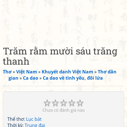
Trăm rằm mười sáu trăng
thanh
Thơ
»
Việt Nam
»
Khuyết danh Việt Nam
»
Thơ dân
gian
»
Ca dao
»
Ca dao về tình yêu, đôi lứa
☆
☆
☆
☆
☆
Chưa có đánh giá nào
Thể thơ:
Lục bát
Thời kỳ:
Trung đại