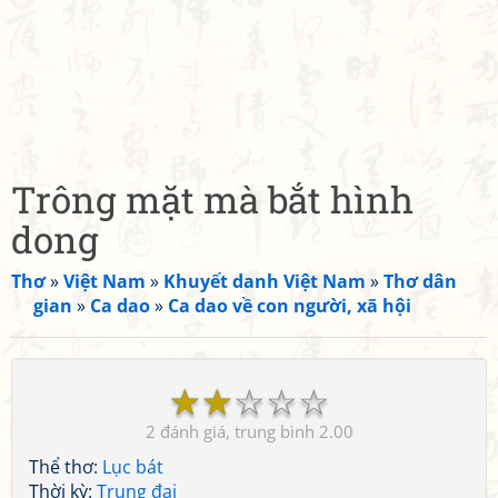
Trông mặt mà bắt hình
dong
Thơ
»
Việt Nam
»
Khuyết danh Việt Nam
»
Thơ dân
gian
»
Ca dao
»
Ca dao về con người, xã hội
☆
☆
☆
☆
☆
2
2.00
Thể thơ:
Lục bát
Thời kỳ:
Trung đại