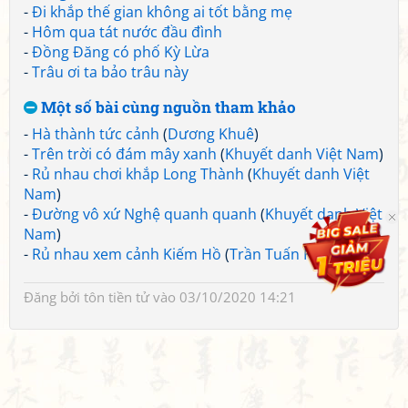
-
Đi khắp thế gian không ai tốt bằng mẹ
-
Hôm qua tát nước đầu đình
-
Đồng Đăng có phố Kỳ Lừa
-
Trâu ơi ta bảo trâu này
Một số bài cùng nguồn tham khảo
-
Hà thành tức cảnh
(
Dương Khuê
)
-
Trên trời có đám mây xanh
(
Khuyết danh Việt Nam
)
-
Rủ nhau chơi khắp Long Thành
(
Khuyết danh Việt
Nam
)
-
Đường vô xứ Nghệ quanh quanh
(
Khuyết danh Việt
Nam
)
-
Rủ nhau xem cảnh Kiếm Hồ
(
Trần Tuấn Khải
)
Đăng bởi
tôn tiền tử
vào 03/10/2020 14:21