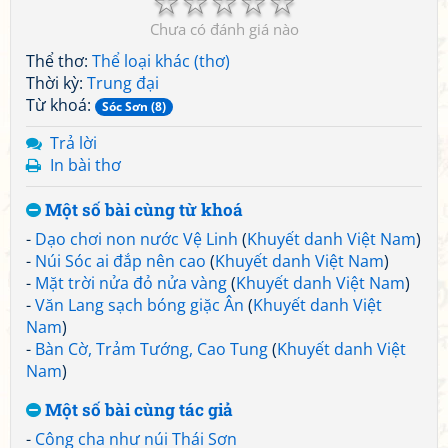
☆
☆
☆
☆
☆
Chưa có đánh giá nào
Thể thơ:
Thể loại khác (thơ)
Thời kỳ:
Trung đại
Từ khoá:
Sóc Sơn (8)
Trả lời
In bài thơ
Một số bài cùng từ khoá
-
Dạo chơi non nước Vệ Linh
(
Khuyết danh Việt Nam
)
-
Núi Sóc ai đắp nên cao
(
Khuyết danh Việt Nam
)
-
Mặt trời nửa đỏ nửa vàng
(
Khuyết danh Việt Nam
)
-
Văn Lang sạch bóng giặc Ân
(
Khuyết danh Việt
Nam
)
-
Bàn Cờ, Trảm Tướng, Cao Tung
(
Khuyết danh Việt
Nam
)
Một số bài cùng tác giả
-
Công cha như núi Thái Sơn