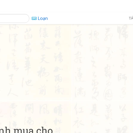
Loạn
TÁ
nh mua cho