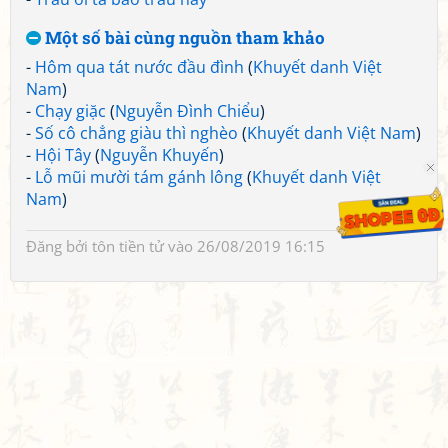
Một số bài cùng nguồn tham khảo
-
Hôm qua tát nước đầu đình
(
Khuyết danh Việt
Nam
)
-
Chạy giặc
(
Nguyễn Đình Chiểu
)
-
Số cô chẳng giàu thì nghèo
(
Khuyết danh Việt Nam
)
-
Hội Tây
(
Nguyễn Khuyến
)
-
Lỗ mũi mười tám gánh lông
(
Khuyết danh Việt
Nam
)
Đăng bởi
tôn tiền tử
vào 26/08/2019 16:15