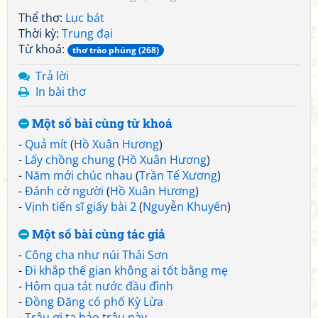
Thể thơ:
Lục bát
Thời kỳ:
Trung đại
Từ khoá:
thơ trào phúng (268)
Trả lời
In bài thơ
Một số bài cùng từ khoá
-
Quả mít
(
Hồ Xuân Hương
)
-
Lấy chồng chung
(
Hồ Xuân Hương
)
-
Năm mới chúc nhau
(
Trần Tế Xương
)
-
Đánh cờ người
(
Hồ Xuân Hương
)
-
Vịnh tiến sĩ giấy bài 2
(
Nguyễn Khuyến
)
Một số bài cùng tác giả
-
Công cha như núi Thái Sơn
-
Đi khắp thế gian không ai tốt bằng mẹ
-
Hôm qua tát nước đầu đình
-
Đồng Đăng có phố Kỳ Lừa
-
Trâu ơi ta bảo trâu này