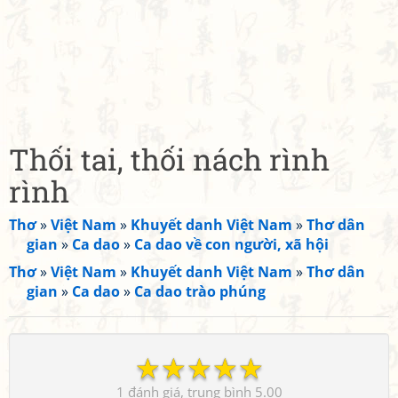
Thối tai, thối nách rình
rình
Thơ
»
Việt Nam
»
Khuyết danh Việt Nam
»
Thơ dân
gian
»
Ca dao
»
Ca dao về con người, xã hội
Thơ
»
Việt Nam
»
Khuyết danh Việt Nam
»
Thơ dân
gian
»
Ca dao
»
Ca dao trào phúng
☆
☆
☆
☆
☆
1
5.00