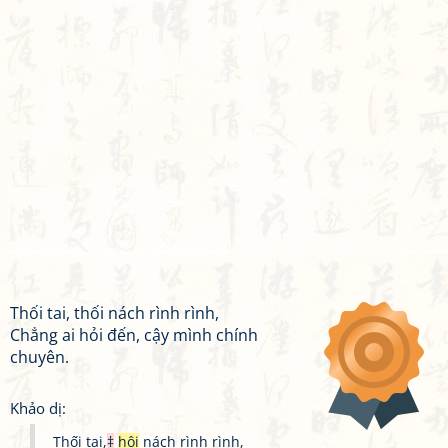
Thối tai, thối nách rình rình,
Chẳng ai hỏi đến, cậy mình chính
chuyên.
Khảo dị:
Thối tai,
‡
hôi
nách rình rình,