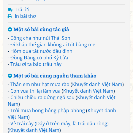
Trả lời
In bài thơ
Một số bài cùng tác giả
-
Công cha như núi Thái Sơn
-
Đi khắp thế gian không ai tốt bằng mẹ
-
Hôm qua tát nước đầu đình
-
Đồng Đăng có phố Kỳ Lừa
-
Trâu ơi ta bảo trâu này
Một số bài cùng nguồn tham khảo
-
Thân em như hạt mưa rào
(
Khuyết danh Việt Nam
)
-
Con vua thì lại làm vua
(
Khuyết danh Việt Nam
)
-
Chiều chiều ra đứng ngõ sau
(
Khuyết danh Việt
Nam
)
-
Trời mưa bong bóng phập phồng
(
Khuyết danh
Việt Nam
)
-
Vè trái cây (Dây ở trên mây, là trái đậu rồng)
(
Khuyết danh Việt Nam
)