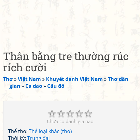
Thân bằng tre thường rúc
rích cười
Thơ
»
Việt Nam
»
Khuyết danh Việt Nam
»
Thơ dân
gian
»
Ca dao
»
Câu đố
☆
☆
☆
☆
☆
Chưa có đánh giá nào
Thể thơ:
Thể loại khác (thơ)
Thời kỳ:
Trung đại