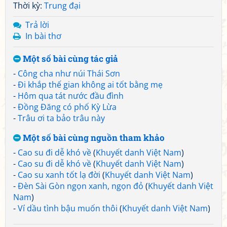
Thời kỳ:
Trung đại
Trả lời
In bài thơ
Một số bài cùng tác giả
-
Công cha như núi Thái Sơn
-
Đi khắp thế gian không ai tốt bằng mẹ
-
Hôm qua tát nước đầu đình
-
Đồng Đăng có phố Kỳ Lừa
-
Trâu ơi ta bảo trâu này
Một số bài cùng nguồn tham khảo
-
Cao su đi dễ khó về
(
Khuyết danh Việt Nam
)
-
Cao su đi dễ khó về
(
Khuyết danh Việt Nam
)
-
Cao su xanh tốt lạ đời
(
Khuyết danh Việt Nam
)
-
Đèn Sài Gòn ngọn xanh, ngọn đỏ
(
Khuyết danh Việt
Nam
)
-
Ví dầu tình bậu muốn thôi
(
Khuyết danh Việt Nam
)