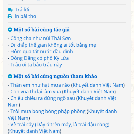
Trả lời
In bài thơ
Một số bài cùng tác giả
-
Công cha như núi Thái Sơn
-
Đi khắp thế gian không ai tốt bằng mẹ
-
Hôm qua tát nước đầu đình
-
Đồng Đăng có phố Kỳ Lừa
-
Trâu ơi ta bảo trâu này
Một số bài cùng nguồn tham khảo
-
Thân em như hạt mưa rào
(
Khuyết danh Việt Nam
)
-
Con vua thì lại làm vua
(
Khuyết danh Việt Nam
)
-
Chiều chiều ra đứng ngõ sau
(
Khuyết danh Việt
Nam
)
-
Trời mưa bong bóng phập phồng
(
Khuyết danh
Việt Nam
)
-
Vè trái cây (Dây ở trên mây, là trái đậu rồng)
(
Khuyết danh Việt Nam
)