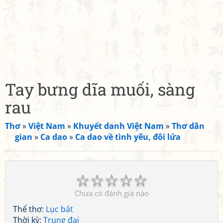
Tay bưng dĩa muối, sàng
rau
Thơ
»
Việt Nam
»
Khuyết danh Việt Nam
»
Thơ dân
gian
»
Ca dao
»
Ca dao về tình yêu, đôi lứa
☆
☆
☆
☆
☆
Chưa có đánh giá nào
Thể thơ:
Lục bát
Thời kỳ:
Trung đại