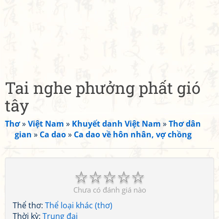
Tai nghe phưởng phất gió
tây
Thơ
»
Việt Nam
»
Khuyết danh Việt Nam
»
Thơ dân
gian
»
Ca dao
»
Ca dao về hôn nhân, vợ chồng
☆
☆
☆
☆
☆
Chưa có đánh giá nào
Thể thơ:
Thể loại khác (thơ)
Thời kỳ:
Trung đại