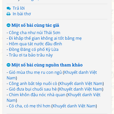
Trả lời
In bài thơ
Một số bài cùng tác giả
-
Công cha như núi Thái Sơn
-
Đi khắp thế gian không ai tốt bằng mẹ
-
Hôm qua tát nước đầu đình
-
Đồng Đăng có phố Kỳ Lừa
-
Trâu ơi ta bảo trâu này
Một số bài cùng nguồn tham khảo
-
Gió mùa thu mẹ ru con ngủ
(
Khuyết danh Việt
Nam
)
-
Công anh bắt tép nuôi cò
(
Khuyết danh Việt Nam
)
-
Gió đưa bụi chuối sau hè
(
Khuyết danh Việt Nam
)
-
Chim khôn đậu nóc nhà quan
(
Khuyết danh Việt
Nam
)
-
Có cha, có mẹ thì hơn
(
Khuyết danh Việt Nam
)