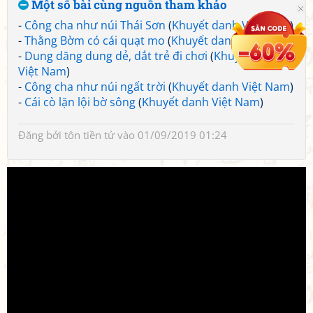
Một số bài cùng nguồn tham khảo
-
Công cha như núi Thái Sơn
(
Khuyết danh Việt Nam
)
-
Thằng Bờm có cái quạt mo
(
Khuyết danh Việt Nam
)
-
Dung dăng dung dẻ, dắt trẻ đi chơi
(
Khuyết danh
Việt Nam
)
-
Công cha như núi ngất trời
(
Khuyết danh Việt Nam
)
-
Cái cò lặn lội bờ sông
(
Khuyết danh Việt Nam
)
Đăng bởi
tôn tiền tử
vào 01/09/2019 01:24