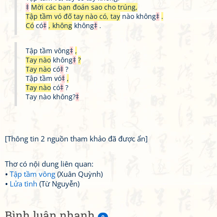
‡
Mời các bạn đoán sao cho trúng,
Tập tầm vó đố tay nào có, tay
nào không
‡
.
Có
có
‡
, không
không
‡
.
Tập tầm vông
‡
,
Tay nào
không
‡
?
Tay nào
có
‡
?
Tập tầm vó
‡
,
Tay nào
có
‡
?
Tay nào không?
‡
[Thông tin 2 nguồn tham khảo đã được ẩn]
Thơ có nội dung liên quan:
Tập tầm vông
(Xuân Quỳnh)
Lửa tình
(Từ Nguyễn)
Bình luận nhanh