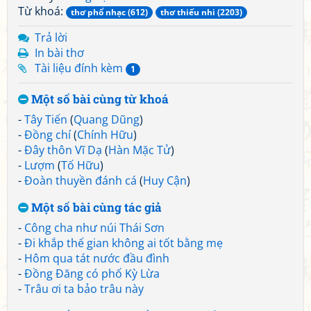
Từ khoá:
thơ phổ nhạc (612)
thơ thiếu nhi (2203)
Trả lời
In bài thơ
Tài liệu đính kèm
1
Một số bài cùng từ khoá
-
Tây Tiến
(
Quang Dũng
)
-
Đồng chí
(
Chính Hữu
)
-
Đây thôn Vĩ Dạ
(
Hàn Mặc Tử
)
-
Lượm
(
Tố Hữu
)
-
Đoàn thuyền đánh cá
(
Huy Cận
)
Một số bài cùng tác giả
-
Công cha như núi Thái Sơn
-
Đi khắp thế gian không ai tốt bằng mẹ
-
Hôm qua tát nước đầu đình
-
Đồng Đăng có phố Kỳ Lừa
-
Trâu ơi ta bảo trâu này