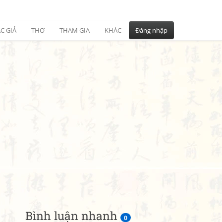
C GIẢ
THƠ
THAM GIA
KHÁC
Đăng nhập
Bình luận nhanh
0