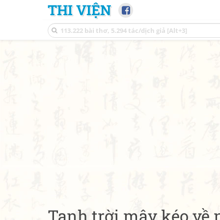
THI VIỆN
Tạnh trời mây kéo về 