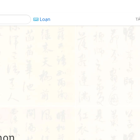
Loạn
TÁ
non