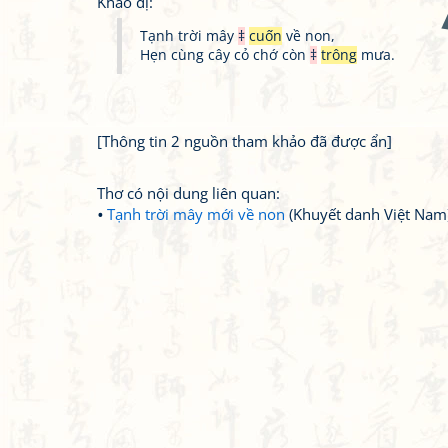
Khảo dị:
Tạnh trời mây
‡
cuốn
về non,
Hẹn cùng cây cỏ chớ còn
‡
trông
mưa.
[Thông tin 2 nguồn tham khảo đã được ẩn]
Thơ có nội dung liên quan:
Tạnh trời mây mới về non
(Khuyết danh Việt Nam