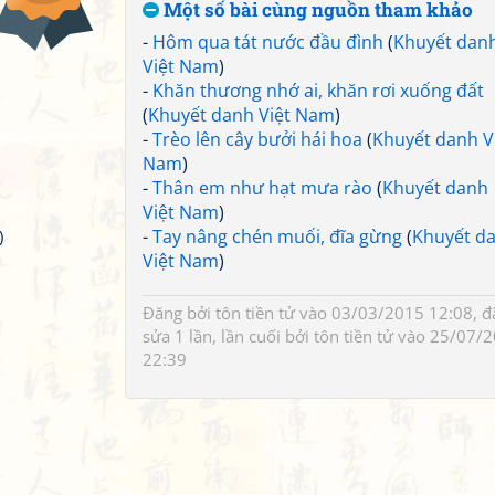
Một số bài cùng nguồn tham khảo
-
Hôm qua tát nước đầu đình
(
Khuyết dan
Việt Nam
)
-
Khăn thương nhớ ai, khăn rơi xuống đất
(
Khuyết danh Việt Nam
)
-
Trèo lên cây bưởi hái hoa
(
Khuyết danh V
Nam
)
-
Thân em như hạt mưa rào
(
Khuyết danh
Việt Nam
)
-
Tay nâng chén muối, đĩa gừng
(
Khuyết d
)
Việt Nam
)
Đăng bởi
tôn tiền tử
vào 03/03/2015 12:08, đ
sửa 1 lần, lần cuối bởi
tôn tiền tử
vào 25/07/2
22:39