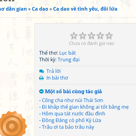
hơ dân gian
»
Ca dao
»
Ca dao về tình yêu, đôi lứa
☆
☆
☆
☆
☆
Chưa có đánh giá nào
Thể thơ:
Lục bát
Thời kỳ:
Trung đại
Trả lời
In bài thơ
Một số bài cùng tác giả
-
Công cha như núi Thái Sơn
-
Đi khắp thế gian không ai tốt bằng mẹ
-
Hôm qua tát nước đầu đình
-
Đồng Đăng có phố Kỳ Lừa
-
Trâu ơi ta bảo trâu này