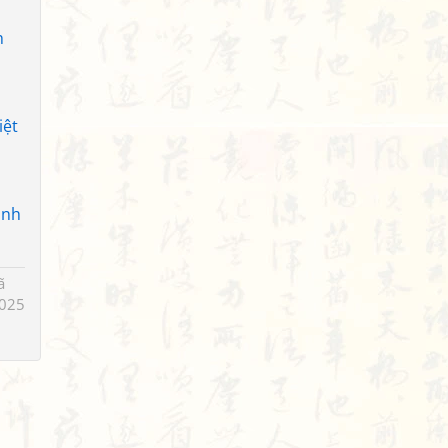
h
iệt
anh
ã
025