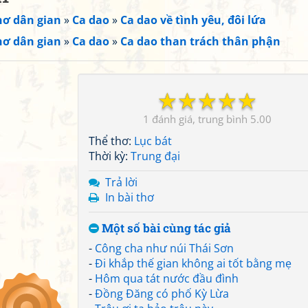
hơ dân gian
»
Ca dao
»
Ca dao về tình yêu, đôi lứa
hơ dân gian
»
Ca dao
»
Ca dao than trách thân phận
☆
☆
☆
☆
☆
1
5.00
Thể thơ:
Lục bát
Thời kỳ:
Trung đại
Trả lời
In bài thơ
Một số bài cùng tác giả
-
Công cha như núi Thái Sơn
-
Đi khắp thế gian không ai tốt bằng mẹ
-
Hôm qua tát nước đầu đình
-
Đồng Đăng có phố Kỳ Lừa