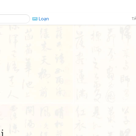
Loạn
TÁ
i