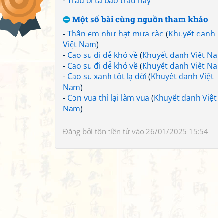
-
Trâu ơi ta bảo trâu này
Một số bài cùng nguồn tham khảo
-
Thân em như hạt mưa rào
(
Khuyết danh
Việt Nam
)
-
Cao su đi dễ khó về
(
Khuyết danh Việt N
-
Cao su đi dễ khó về
(
Khuyết danh Việt N
-
Cao su xanh tốt lạ đời
(
Khuyết danh Việt
Nam
)
-
Con vua thì lại làm vua
(
Khuyết danh Việt
Nam
)
Đăng bởi
tôn tiền tử
vào 26/01/2025 15:54