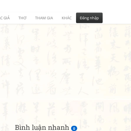
C GIẢ
THƠ
THAM GIA
KHÁC
Đăng nhập
Bình luận nhanh
0