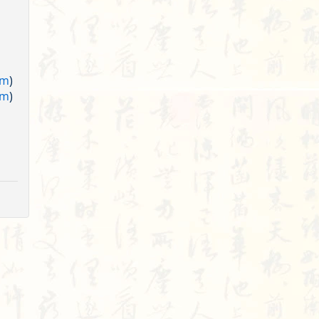
am
)
am
)