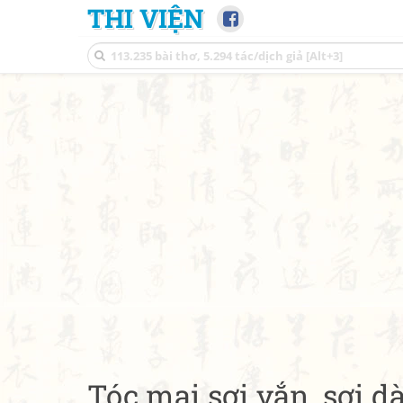
THI VIỆN
Tóc mai sợi vắn, sợi dà