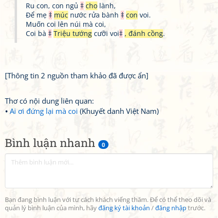
Ru con, con ngủ
‡
cho
lành,
Để mẹ
‡
múc
nước rửa bành
‡
con
voi.
Muốn coi lên núi mà coi,
Coi bà
‡
Triệu tướng
cưỡi voi
‡
, đánh cồng
.
[Thông tin 2 nguồn tham khảo đã được ẩn]
Thơ có nội dung liên quan:
Ai ơi đứng lại mà coi
(Khuyết danh Việt Nam)
Bình luận nhanh
0
Bạn đang bình luận với tư cách khách viếng thăm. Để có thể theo dõi và
quản lý bình luận của mình, hãy
đăng ký tài khoản
/
đăng nhập
trước.