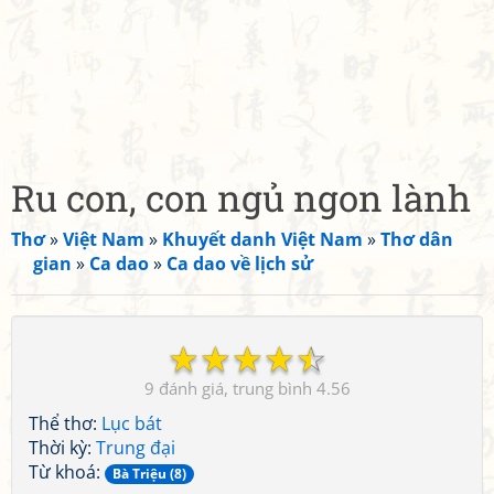
Ru con, con ngủ ngon lành
Thơ
»
Việt Nam
»
Khuyết danh Việt Nam
»
Thơ dân
gian
»
Ca dao
»
Ca dao về lịch sử
☆
☆
☆
☆
☆
9
4.56
Thể thơ:
Lục bát
Thời kỳ:
Trung đại
Từ khoá:
Bà Triệu (8)