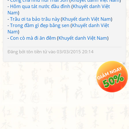
-
Công cha như núi Thái Sơn
(
Khuyết danh Việt Nam
)
-
Hôm qua tát nước đầu đình
(
Khuyết danh Việt
Nam
)
-
Trâu ơi ta bảo trâu này
(
Khuyết danh Việt Nam
)
-
Trong đầm gì đẹp bằng sen
(
Khuyết danh Việt
Nam
)
-
Con cò mà đi ăn đêm
(
Khuyết danh Việt Nam
)
Đăng bởi
tôn tiền tử
vào 03/03/2015 20:14