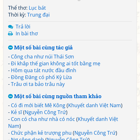
Thể thơ:
Lục bát
Thời kỳ:
Trung đại
Trả lời
In bài thơ
Một số bài cùng tác giả
-
Công cha như núi Thái Sơn
-
Đi khắp thế gian không ai tốt bằng mẹ
-
Hôm qua tát nước đầu đình
-
Đồng Đăng có phố Kỳ Lừa
-
Trâu ơi ta bảo trâu này
Một số bài cùng nguồn tham khảo
-
Có đi mới biết Mê Kông
(
Khuyết danh Việt Nam
)
-
Kẻ sĩ
(
Nguyễn Công Trứ
)
-
Con có cha như nhà có nóc
(
Khuyết danh Việt
Nam
)
-
Chức phận kẻ trượng phu
(
Nguyễn Công Trứ
)
-
Nợ công danh
(
Nguyễn Công Trứ
)