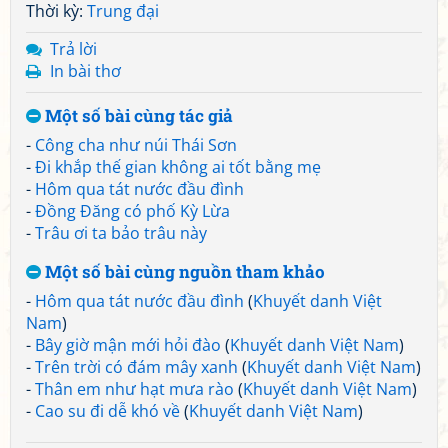
Thời kỳ:
Trung đại
Trả lời
In bài thơ
Một số bài cùng tác giả
-
Công cha như núi Thái Sơn
-
Đi khắp thế gian không ai tốt bằng mẹ
-
Hôm qua tát nước đầu đình
-
Đồng Đăng có phố Kỳ Lừa
-
Trâu ơi ta bảo trâu này
Một số bài cùng nguồn tham khảo
-
Hôm qua tát nước đầu đình
(
Khuyết danh Việt
Nam
)
-
Bây giờ mận mới hỏi đào
(
Khuyết danh Việt Nam
)
-
Trên trời có đám mây xanh
(
Khuyết danh Việt Nam
)
-
Thân em như hạt mưa rào
(
Khuyết danh Việt Nam
)
-
Cao su đi dễ khó về
(
Khuyết danh Việt Nam
)