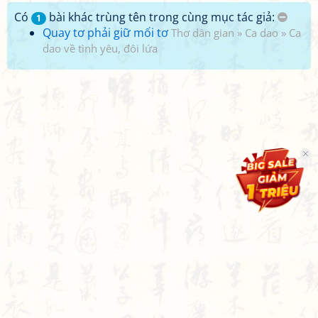
Có
bài khác trùng tên trong cùng mục tác giả:
1
Quay tơ phải giữ mối tơ
Thơ dân gian
»
Ca dao
»
Ca
dao về tình yêu, đôi lứa