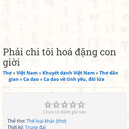
Phải chi tôi hoá đặng con
giời
Thơ
»
Việt Nam
»
Khuyết danh Việt Nam
»
Thơ dân
gian
»
Ca dao
»
Ca dao về tình yêu, đôi lứa
☆
☆
☆
☆
☆
Chưa có đánh giá nào
Thể thơ:
Thể loại khác (thơ)
Thời kỳ:
Trung đại