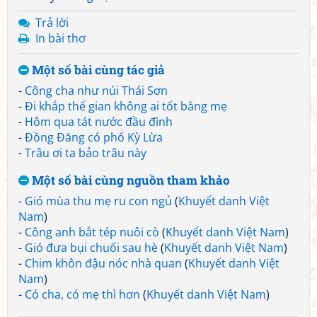
Trả lời
In bài thơ
Một số bài cùng tác giả
-
Công cha như núi Thái Sơn
-
Đi khắp thế gian không ai tốt bằng mẹ
-
Hôm qua tát nước đầu đình
-
Đồng Đăng có phố Kỳ Lừa
-
Trâu ơi ta bảo trâu này
Một số bài cùng nguồn tham khảo
-
Gió mùa thu mẹ ru con ngủ
(
Khuyết danh Việt
Nam
)
-
Công anh bắt tép nuôi cò
(
Khuyết danh Việt Nam
)
-
Gió đưa bụi chuối sau hè
(
Khuyết danh Việt Nam
)
-
Chim khôn đậu nóc nhà quan
(
Khuyết danh Việt
Nam
)
-
Có cha, có mẹ thì hơn
(
Khuyết danh Việt Nam
)